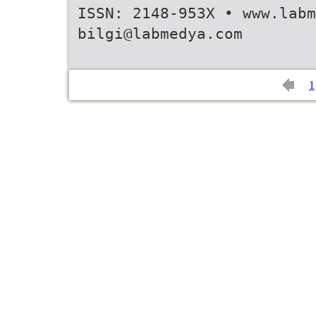
ISSN: 2148-953X • www.labm
bilgi@labmedya.com
1