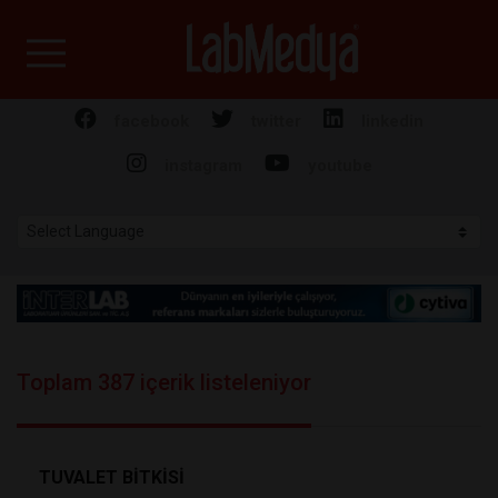
Labmedya - Laboratuv
facebook
twitter
linkedin
instagram
youtube
Toplam 387 içerik listeleniyor
TUVALET BİTKİSİ