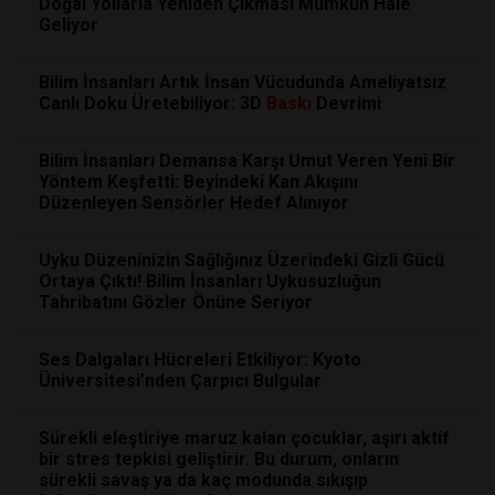
Doğal Yollarla Yeniden Çıkması Mümkün Hale
Geliyor
Bilim İnsanları Artık İnsan Vücudunda Ameliyatsız
Canlı Doku Üretebiliyor: 3D
Baskı
Devrimi
Bilim İnsanları Demansa Karşı Umut Veren Yeni Bir
Yöntem Keşfetti: Beyindeki Kan Akışını
Düzenleyen Sensörler Hedef Alınıyor
Uyku Düzeninizin Sağlığınız Üzerindeki Gizli Gücü
Ortaya Çıktı! Bilim İnsanları Uykusuzluğun
Tahribatını Gözler Önüne Seriyor
Ses Dalgaları Hücreleri Etkiliyor: Kyoto
Üniversitesi’nden Çarpıcı Bulgular
Sürekli eleştiriye maruz kalan çocuklar, aşırı aktif
bir stres tepkisi geliştirir. Bu durum, onların
sürekli savaş ya da kaç modunda sıkışıp