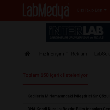
Labmedya - Laboratuv
Bizi Takip Edin
Hızlı Erişim
Reklam
LabSek
Toplam 650 içerik listeleniyor
Kedilerin Mırlamasındaki İyileştirici Sır Çözü
DNA Kendi Kuralını Bozdu: Bilim İnsanları Gen