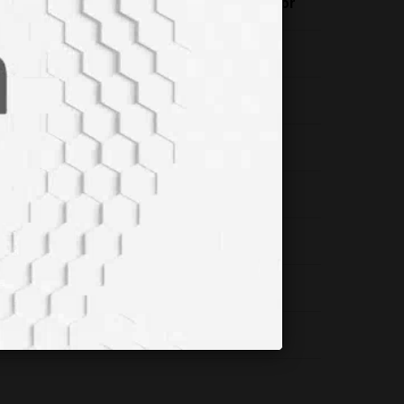
zde 89 Oranında Aynı Sağlıklı Yolu Seçiyor
 Obezite Riski Çarpıcı Şekilde Artıyor
ini Bulan Tarihi Keşif