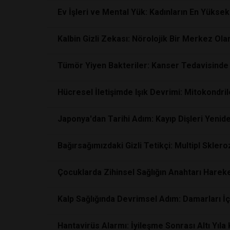
Ev İşleri ve Mental Yük: Kadınların En Yüks
Kalbin Gizli Zekası: Nörolojik Bir Merkez O
Tümör Yiyen Bakteriler: Kanser Tedavisinde 
Hücresel İletişimde Işık Devrimi: Mitokondri
Japonya'dan Tarihi Adım: Kayıp Dişleri Yenid
Bağırsağımızdaki Gizli Tetikçi: Multipl Sklero
Çocuklarda Zihinsel Sağlığın Anahtarı Harek
Kalp Sağlığında Devrimsel Adım: Damarları İç
Hantavirüs Alarmı: İyileşme Sonrası Altı Yıla