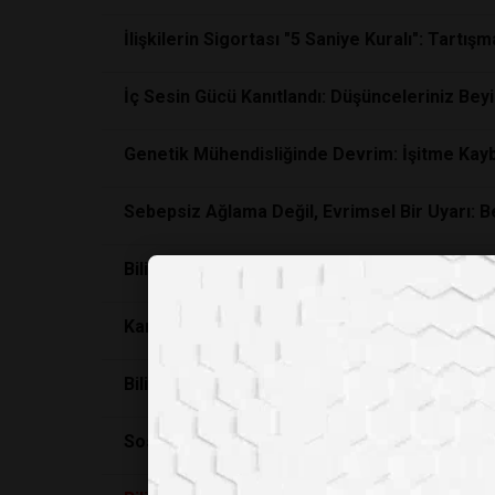
İlişkilerin Sigortası "5 Saniye Kuralı": Ta
İç Sesin Gücü Kanıtlandı: Düşünceleriniz Beyi
Genetik Mühendisliğinde Devrim: İşitme Kaybı
Sebepsiz Ağlama Değil, Evrimsel Bir Uyarı: 
Bilim Dünyasını Şaşkına Çeviren Kuantum De
Kanser Tedavisinde Tarihi Dönemeç: Bilim İn
Bilim Kurgudan Gerçeğe: Fizikçiler Yeni Bir
A
Sosyal Medyada Hızla Yayılan 'Aşılarda HIV Va