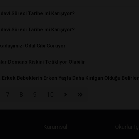
edavi Süreci Tarihe mi Karışıyor?
edavi Süreci Tarihe mi Karışıyor?
kadaşımızı Ödül Gibi Görüyor
ar Demans Riskini Tetikliyor Olabilir
: Erkek Bebeklerin Erken Yaşta Daha Kırılgan Olduğu Belirlen
7
8
9
10
Kurumsal
Okurlar İç