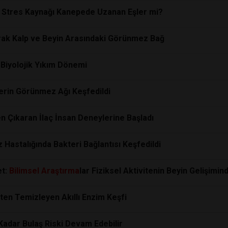
ek Stres Kaynağı Kanepede Uzanan Eşler mi?
larak Kalp ve Beyin Arasındaki Görünmez Bağ
Biyolojik Yıkım Dönemi
lerin Görünmez Ağı Keşfedildi
en Çıkaran İlaç İnsan Deneylerine Başladı
z Hastalığında Bakteri Bağlantısı Keşfedildi
et:
Bilimsel
Araştırma
lar Fiziksel Aktivitenin Beyin Gelişimin
ten Temizleyen Akıllı Enzim Keşfi
 Kadar Bulaş Riski Devam Edebilir