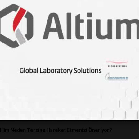
uşturucudan Tamamen Uzak Duran Ebeveynlerin Çocukları Yü
Telefon Sahibi Olan Çocuklarda Depresyon, Uyku Bozukluğu ve
Miyopluk ve IQ Arasındaki Genetik Bağ Keşfedildi
a Neden Olan Genetik Hata Laboratuvarda Silindi
yor? Bilim İnsanlarından Kronik Hastalıkların Kapatma Düğmes
 Boyu Sürecek Sağlık Avantajı Sağlıyor
e 30 Oranında Azaltıyor:
Bilimsel
Gerçekler
Vitamini Akciğer Hücrelerini Koruyor
 Bilim Neden Tersine Hareket Etmenizi Öneriyor?