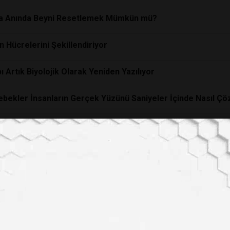
rtışma Anında Beyni Resetlemek Mümkün mü?
n Hücrelerini Şekillendiriyor
 Artık Biyolojik Olarak Yeniden Yazılıyor
Bebekler İnsanların Gerçek Yüzünü Saniyeler İçinde Nasıl Ç
neyi: Gerçeklik Sadece Biz Onu Gözlemlediğimizde Mi Var O
sanları Tümörleri Gizleyen Şeker Kalkanını Yok Etmeyi Başa
raştırma
yla Warp Sürücüsünün Teorik Olarak Mümkün Olduğ
r' İddiası ve
Bilimsel
Gerçekler: mRNA Teknolojisi Bağışıklı