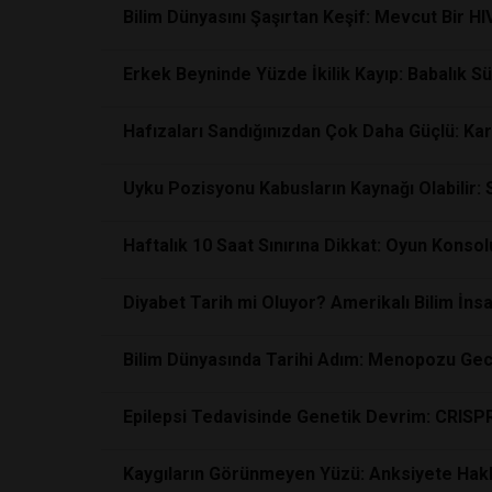
Bilim Dünyasını Şaşırtan Keşif: Mevcut Bir H
Erkek Beyninde Yüzde İkilik Kayıp: Babalık S
Hafızaları Sandığınızdan Çok Daha Güçlü: Ka
Uyku Pozisyonu Kabusların Kaynağı Olabilir: 
Haftalık 10 Saat Sınırına Dikkat: Oyun Konsol
Diyabet Tarih mi Oluyor? Amerikalı Bilim İns
Bilim Dünyasında Tarihi Adım: Menopozu Geci
Epilepsi Tedavisinde Genetik Devrim: CRISP
Kaygıların Görünmeyen Yüzü: Anksiyete Hakk