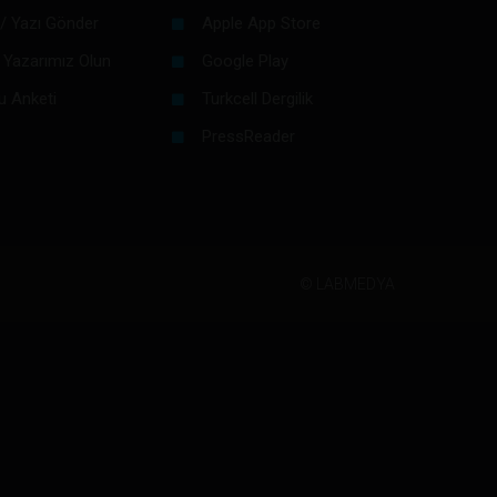
/ Yazı Gönder
Apple App Store
 Yazarımız Olun
Google Play
u Anketi
Turkcell Dergilik
PressReader
©
LABMEDYA