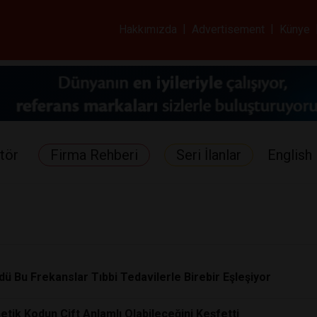
ar ve Sağlık Gazetes
Hakkımızda
|
Advertisement
|
Künye
tör
Firma Rehberi
Seri İlanlar
English 
ldü Bu Frekanslar Tıbbi Tedavilerle Birebir Eşleşiyor
etik Kodun Çift Anlamlı Olabileceğini Keşfetti