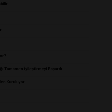
bilir
r
yor?
ığı Tamamen İyileştirmeyi Başardı
den Kuruluyor