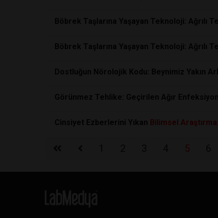
Böbrek Taşlarına Yaşayan Teknoloji: Ağrılı T
Böbrek Taşlarına Yaşayan Teknoloji: Ağrılı T
Dostluğun Nörolojik Kodu: Beynimiz Yakın Ar
Görünmez Tehlike: Geçirilen Ağır Enfeksiyonl
Cinsiyet Ezberlerini Yıkan
Bilimsel
Araştırma
1
2
3
4
5
6