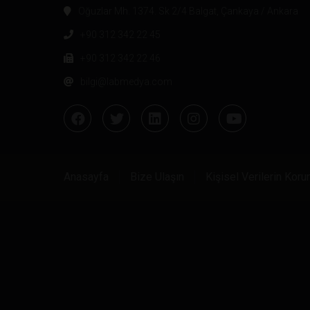
Oğuzlar Mh. 1374. Sk 2/4 Balgat, Çankaya / Ankara
+90 312 342 22 45
+90 312 342 22 46
bilgi@labmedya.com
Anasayfa
Bize Ulaşın
Kişisel Verilerin Kor