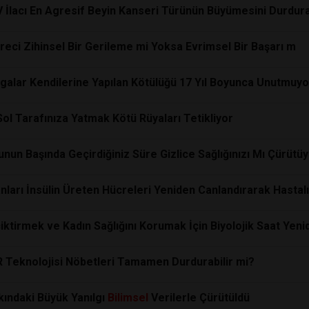
IV İlacı En Agresif Beyin Kanseri Türünün Büyümesini Durdura
üreci Zihinsel Bir Gerileme mi Yoksa Evrimsel Bir Başarı m
rgalar Kendilerine Yapılan Kötülüğü 17 Yıl Boyunca Unutmuyo
Sol Tarafınıza Yatmak Kötü Rüyaları Tetikliyor
unun Başında Geçirdiğiniz Süre Gizlice Sağlığınızı Mı Çürütü
anları İnsülin Üreten Hücreleri Yeniden Canlandırarak Hastal
ktirmek ve Kadın Sağlığını Korumak İçin Biyolojik Saat Yeni
R Teknolojisi Nöbetleri Tamamen Durdurabilir mi?
ındaki Büyük Yanılgı
Bilimsel
Verilerle Çürütüldü