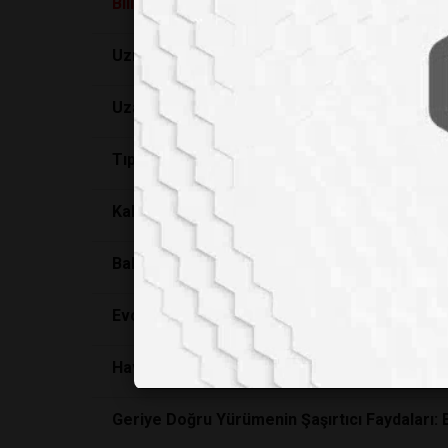
Bilimsel
Araştırma
Ortaya Koydu: Alkol ve Uy
Uzmanlar Uyarıyor: 12 Yaşından Önce Akıllı 
Uzağı Görememek Yüksek Zeka Belirtisi mi? 
Tıpta Büyük Dönüm Noktası: Down Sendromun
Kalp Hastalıkları ve Diyabet Tarihe mi Karışı
Babanın Erken Dönem İlgisi Çocuklarda Ömür
Evcil Hayvanlarla Kurulan Temas Stresi Yüzd
Hava Kirliliğine Karşı Kalkan: Yüksek Doz C 
Geriye Doğru Yürümenin Şaşırtıcı Faydaları: