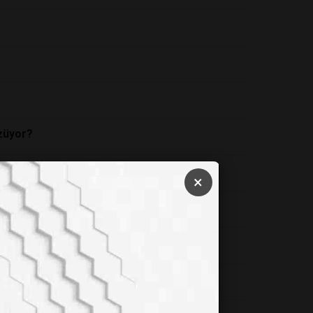
özüyor?
luyor?
×
rdı
unu Kanıtladı
k Sistemini Çökertiyor mu?