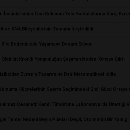
lim İnsanlarından Tüm Solunum Yolu Hastalıklarına Karşı Evre
A ve RNA Bileşenlerinin Tamamı Keşfedildi
se Bile Bedeninizde Yaşamaya Devam Ediyor
 Olabilir: Kronik Yorgunluğun Şaşırtan Nedeni Ortaya Çıktı
Fizikçiden Evrenin Tasarımına Dair Matematiksel İddia
 Yumurta Hücrelerinin Sperm Seçimindeki Gizli Gücü Ortaya Ç
nılmaz Cesareti: Kendi Tümörüne Laboratuvarda Ürettiği Vi
ğın Temel Nedeni Beyin Plakları Değil, Otoimmün Bir Yanılgı 