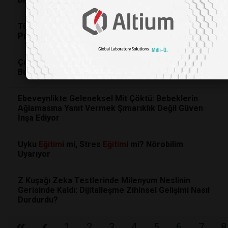
Türkiye Bir Değerini Daha Kaybetti, Ünlü Tarihçi
Prof. Dr. İlber Ortaylı 78 Yaşında Hayatını Kaybetti
Çocuğunuzu Her Gün Eleştiriyor Musunuz? Bilim,
Bu Kelimelerin Beyni Nasıl Yıktığını Açıklıyo
Ebeveynlikte Geleneksel Mit Çöktü: Bebeklerin
Ağlamasına Yanıt Vermek Şımarıklık Değil Güven
İnşa Ediyor
Uyku
Eğitim
i mi, Stres
Eğitim
i mi? Nörobilim
Uyarıyor
Z Kuşağı Zeka Testlerinde Milenyum Neslinin
Gerisinde Kaldı: Dijitalleşme Zihinsel Gelişimi Nasıl
Durdurdu?
1
2
3
4
5
6
7
8