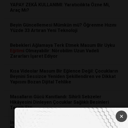
YAPAY ZEKÂ KULLANIMI: Yaratıcılıkta Özne Mi,
Araç Mı?
Beyin Güncellemesi Mümkün mü? Öğrenme Hızını
Yüzde 33 Artıran Yeni Teknoloji
Bebekleri Ağlamaya Terk Etmek Masum Bir Uyku
Eğitim
i Olmayabilir: Nörobilim Uzun Vadeli
Zararları İşaret Ediyor
Kısa Videolar Masum Bir Eğlence Değil: Çocukların
Beynini Sessizce Yeniden Şekillendiren ve Dikkat
Yapısını Bozan Dijital Tehlike
Masalların Gücü Kanıtlandı: Sihirli Sebzeler
Hikâyesini Dinleyen Çocuklar Sağlıklı Besinleri
Tercih Etti
×
İnsan Beyin Hücreleri Doom Oynamayı Öğrendi:
Biyolojik Bilgisayarlarda Yeni Dönem