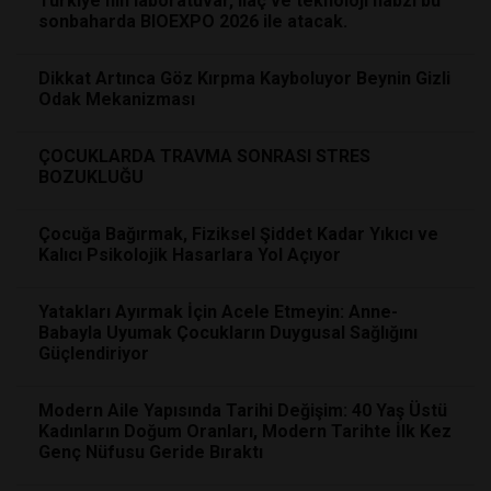
Türkiye'nin laboratuvar, ilaç ve teknoloji nabzı bu
sonbaharda BIOEXPO 2026 ile atacak.
Dikkat Artınca Göz Kırpma Kayboluyor Beynin Gizli
Odak Mekanizması
ÇOCUKLARDA TRAVMA SONRASI STRES
BOZUKLUĞU
Çocuğa Bağırmak, Fiziksel Şiddet Kadar Yıkıcı ve
Kalıcı Psikolojik Hasarlara Yol Açıyor
Yatakları Ayırmak İçin Acele Etmeyin: Anne-
Babayla Uyumak Çocukların Duygusal Sağlığını
Güçlendiriyor
Modern Aile Yapısında Tarihi Değişim: 40 Yaş Üstü
Kadınların Doğum Oranları, Modern Tarihte İlk Kez
Genç Nüfusu Geride Bıraktı