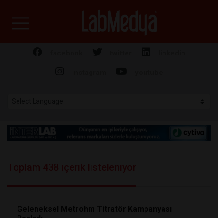
Labmedya - Laboratuv
facebook
twitter
linkedin
instagram
youtube
Toplam 438 içerik listeleniyor
Geleneksel Metrohm Titratör Kampanyası