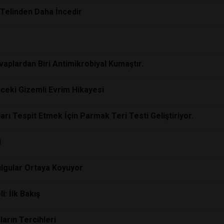
 Telinden Daha İncedir
vaplardan Biri Antimikrobiyal Kumaştır.
nceki Gizemli Evrim Hikayesi
çları Tespit Etmek İçin Parmak Teri Testi Geliştiriyor.
i
Bulgular Ortaya Koyuyor
: İlk Bakış
arın Tercihleri