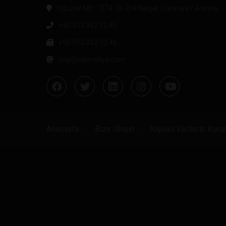
Oğuzlar Mh. 1374. Sk 2/4 Balgat, Çankaya / Ankara
+90 312 342 22 45
+90 312 342 22 46
bilgi@labmedya.com
Anasayfa
Bize Ulaşın
Kişisel Verilerin Kor