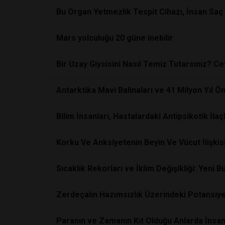
Bu Organ Yetmezlik Tespit Cihazı, İnsan Saç
Mars yolculuğu 20 güne inebilir
Bir Uzay Giysisini Nasıl Temiz Tutarsınız? Ce
Antarktika Mavi Balinaları ve 41 Milyon Yıl Ö
Bilim İnsanları, Hastalardaki Antipsikotik İla
Korku Ve Anksiyetenin Beyin Ve Vücut İlişkis
Sıcaklık Rekorları ve İklim Değişikliği: Yeni 
Zerdeçalın Hazımsızlık Üzerindeki Potansiyeli
Paranın ve Zamanın Kıt Olduğu Anlarda İnsanl