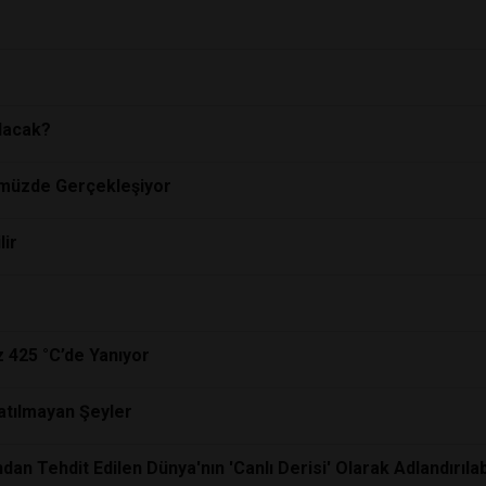
lacak?
ümüzde Gerçekleşiyor
lir
z 425 °C’de Yanıyor
atılmayan Şeyler
an Tehdit Edilen Dünya'nın 'Canlı Derisi' Olarak Adlandırılabi