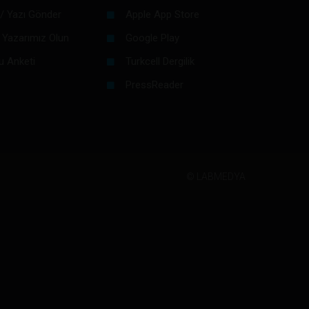
/ Yazı Gönder
Apple App Store
 Yazarımız Olun
Google Play
u Anketi
Turkcell Dergilik
PressReader
©
LABMEDYA