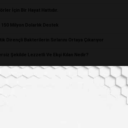
rler İçin Bir Hayat Hattıdır.
i: 150 Milyon Dolarlık Destek
k Dirençli Bakterilerin Sırlarını Ortaya Çıkarıyor
iz Şekilde Lezzetli Ve Ekşi Kılan Nedir?
 Soy Tükenmeye Karşı Direnç
la Tedavisi (SLIT) İğnelere Meydan Okuyor.
krerler mi?
i Öğretebilir!