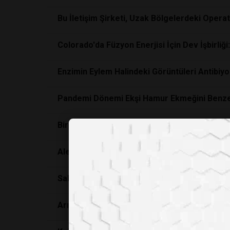
Bu İletişim Şirketi, Uzak Bölgelerdeki Operatö
Colorado'da Füzyon Enerjisi İçin Dev İşbirliğ
Enzimin Eylem Halindeki Görüntüleri Antibiyoti
Pandemi Dönemi Ekşi Hamur Ekmeğini Benzers
Bir Kabuklu Deniz Canlısı Olmanın Şartları:
Alerji Tedavisinde Devrim: Evde Yapılan Dam
Sabertooth Kaplanları, Mırlarlar mı Yoksa Kü
Arı Beyinleri Robotlara Anlık Kararlar Vermey