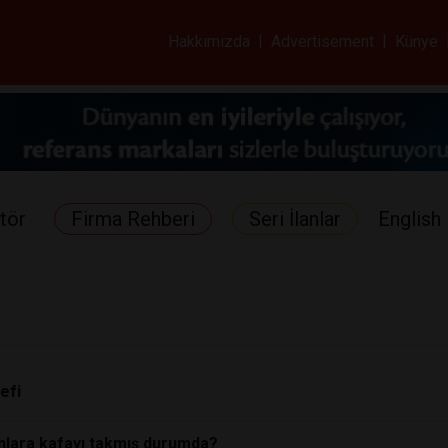
ar ve Sağlık Gazetes
Hakkımızda
|
Advertisement
|
Künye
tör
Firma Rehberi
Seri İlanlar
English 
efi
onlara kafayı takmış durumda?