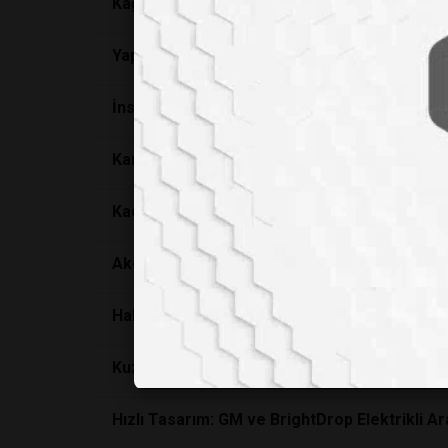
Kağıt ve Plastik Pipetlerde Bulunan 'Sürekli 
Yapraklı Beslenme Maymunların Dik Duruşunu 
İnsanın Damarlarına Kadar Giren Manyetik R
Karıncaların Beyni Tehlike Sinyallerini Nasıl A
Kadınların Menopoz Dönemindeki Bakımı: Eğit
Akciğer Hastalığı Olan Kişiler İklim Değişikli
Habitat Oluşturan Çiftlikler, Gıda Güvenliği Ve
Kuzey Kutbu'nda Deniz Tuzu Aerosollerinin 
Hızlı Tasarım: GM ve BrightDrop Elektrikli Ara