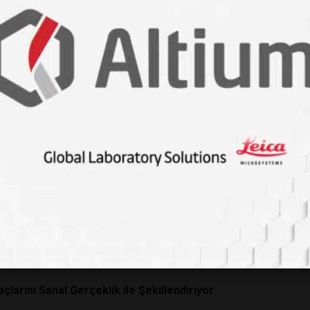
Kimyasallar' Endişe Yaratıyor
Etkilemiş Olabilir!
obotlar
lgılıyor?
im Eksikliği Sorunu
ği Nedeniyle Ekstra Risklerle Karşı Karşıyadır
 Biyoçeşitlilik İçin Önemlidir.
Rolü
çlarını Sanal Gerçeklik ile Şekillendiriyor