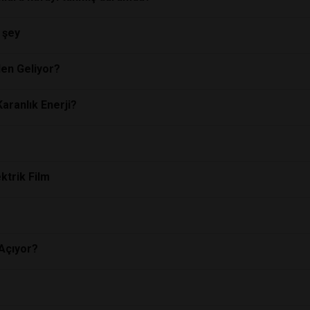
 şey
den Geliyor?
Karanlık Enerji?
ktrik Film
 Açıyor?