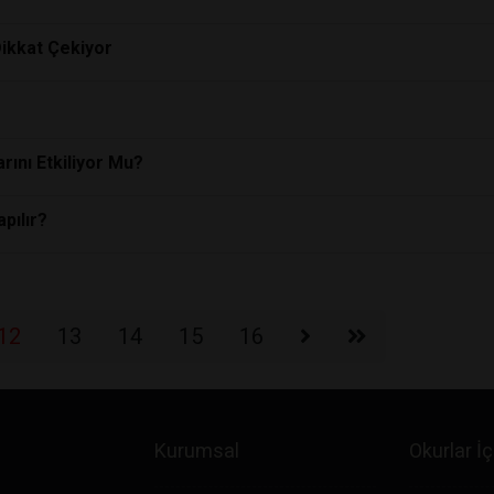
Dikkat Çekiyor
arını Etkiliyor Mu?
pılır?
12
13
14
15
16
Kurumsal
Okurlar İç