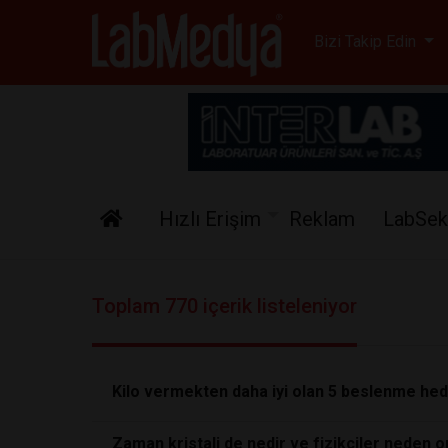
Labmedya - Laboratuv
Bizi Takip Edin
Hızlı Erişim
Reklam
LabSek
Toplam 770 içerik listeleniyor
Kilo vermekten daha iyi olan 5 beslenme hed
Zaman kristali de nedir ve fizikçiler neden 