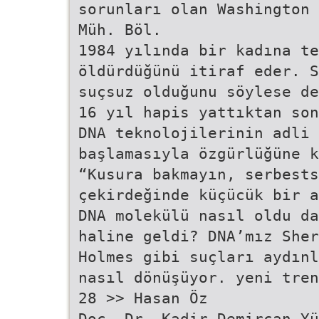
sorunları olan Washington 
Müh. Böl.
1984 yılında bir kadına t
öldürdüğünü itiraf eder. S
suçsuz olduğunu söylese de
16 yıl hapis yattıktan son
DNA teknolojilerinin adli 
başlamasıyla özgürlüğüne k
“Kusura bakmayın, serbests
çekirdeğinde küçücük bir a
DNA molekülü nasıl oldu da
haline geldi? DNA’mız Sher
Holmes gibi suçları aydınl
nasıl dönüşüyor. yeni tren
28 >> Hasan Öz
Doç. Dr. Kadir Demircan Yü