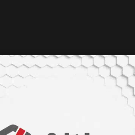
LABMEDYA
Oğuzlar Mh. 1374. Sk 2/4 Balgat, Çankaya / Ankar