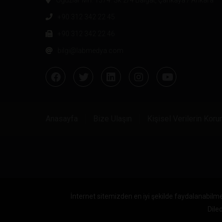
+90 312 342 22 45
+90 312 342 22 46
bilgi@labmedya.com
Anasayfa
Bize Ulaşın
Kişisel Verilerin Kor
İnternet sitemizden en iyi şekilde faydalanabilme
Diled