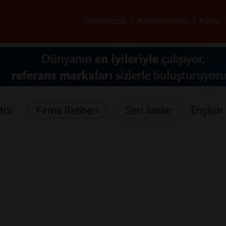
ar ve Sağlık Gazetes
Hakkımızda
|
Advertisement
|
Künye
tör
Firma Rehberi
Seri İlanlar
English 