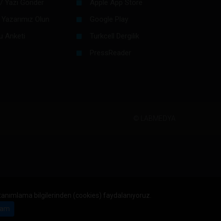
/ Yazı Gönder
Apple App Store
 Yazarımız Olun
Google Play
u Anketi
Turkcell Dergilik
PressReader
©
LABMEDYA
 tanımlama bilgilerinden (cookies) faydalanıyoruz.
am