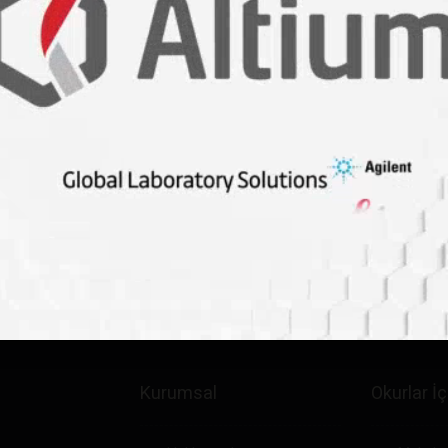
+90 312 342 22 45
+90 312 342 22 46
bilgi@labmedya.com
Kurumsal
Okurlar İç