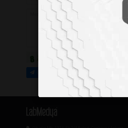
Gönder
Oğuzlar Mh. 1374. Sk 2/4 Balgat, Çankaya / Ankara