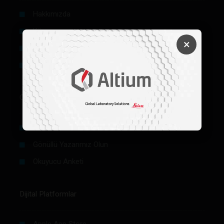
Hakkımızda
Künye
×
Reklam
Firma Rehberi Ön Başvuru
Okurlar İçin
Makale / Yazı Gönder
Gönüllü Yazarımız Olun
Okuyucu Anketi
Dijital Platformlar
Apple App Store