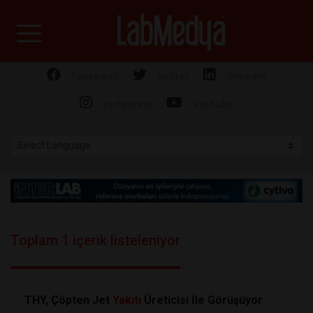
Labmedya - Laboratuv
facebook
twitter
linkedin
instagram
youtube
Toplam 1 içerik listeleniyor
THY, Çöpten Jet
Yakıtı
Üreticisi İle Görüşüyor