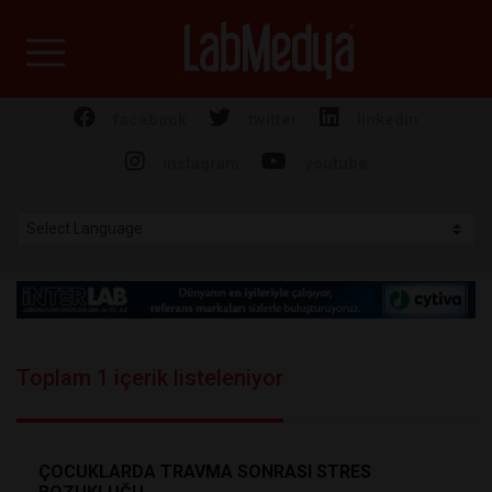
Labmedya - Laboratuv
facebook
twitter
linkedin
instagram
youtube
Toplam 1 içerik listeleniyor
ÇOCUKLARDA TRAVMA SONRASI STRES