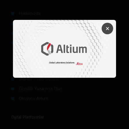
Hakkımızda
Künye
×
Reklam
Firma Rehberi Ön Başvuru
Okurlar İçin
Makale / Yazı Gönder
Gönüllü Yazarımız Olun
Okuyucu Anketi
Dijital Platformlar