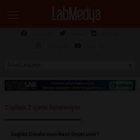
Labmedya - Laboratuv
facebook
twitter
linkedin
instagram
youtube
Toplam 2 içerik listeleniyor
Sağlıklı Dondurmayı Nasıl Seçersiniz?