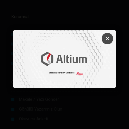
Kurumsal
Hakkımızda
×
Künye
Reklam
Firma Rehberi Ön Başvuru
Okurlar İçin
Makale / Yazı Gönder
Gönüllü Yazarımız Olun
Okuyucu Anketi