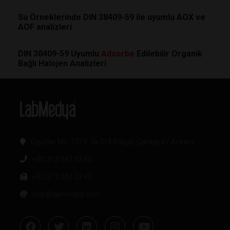
Su Örneklerinde DIN 38409-59 ile uyumlu AOX ve
AOF analizleri
DIN 38409-59 Uyumlu
Adsorbe
Edilebilir Organik
Bağlı Halojen Analizleri
Oğuzlar Mh. 1374. Sk 2/4 Balgat, Çankaya / Ankara
+90 312 342 22 45
+90 312 342 22 46
bilgi@labmedya.com