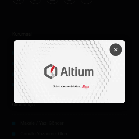
Kurumsal
×
Hakkımızda
Künye
Reklam
Firma Rehberi Ön Başvuru
Okurlar İçin
Makale / Yazı Gönder
Gönüllü Yazarımız Olun