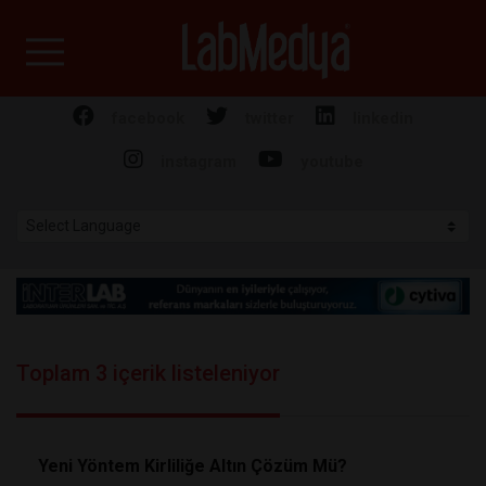
Labmedya - Laboratuv
facebook
twitter
linkedin
instagram
youtube
Toplam 3 içerik listeleniyor
Yeni Yöntem Kirliliğe Altın Çözüm Mü?