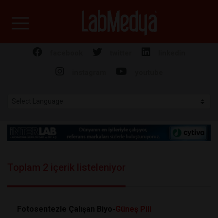
Labmedya - Laboratuv
facebook
twitter
linkedin
instagram
youtube
Toplam 2 içerik listeleniyor
Fotosentezle Çalışan Biyo-
Güneş
Pili