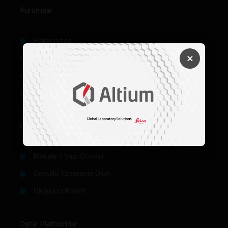
Kurumsal
Hakkımızda
×
Künye
Reklam
Firma Rehberi Ön Başvuru
Okurlar İçin
Makale / Yazı Gönder
Gönüllü Yazarımız Olun
Okuyucu Anketi
Dijital Platformlar