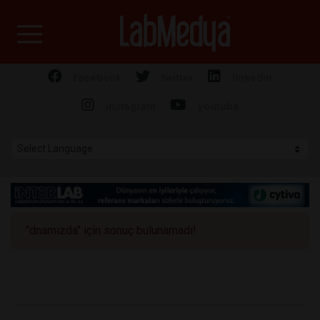
Labmedya - Laboratuv
facebook
twitter
linkedin
instagram
youtube
"dnamızda" için sonuç bulunamadı!