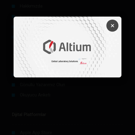
Hakkımızda
Künye
×
Reklam
Firma Rehberi Ön Başvuru
Okurlar İçin
Makale / Yazı Gönder
Gönüllü Yazarımız Olun
Okuyucu Anketi
Dijital Platformlar
Apple App Store