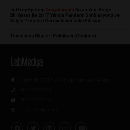
Jeffrey Epstein
Dosyalarında
Sızan Yeni Belge:
Bill Gates ile 2017 Yılında Pandemi Simülasyonu ve
Sağlık Projeleri Görüşüldüğü İddia Ediliyor
Tanımlama Bilgileri Politikası (Cookies)
Oğuzlar Mh. 1374. Sk 2/4 Balgat, Çankaya / Ankara
+90 312 342 22 45
+90 312 342 22 46
bilgi@labmedya.com