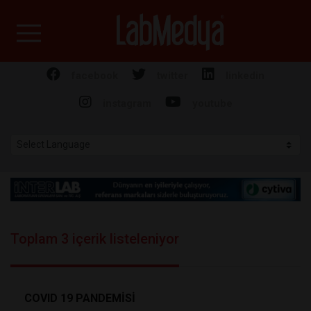
Labmedya - Laboratuv
facebook
twitter
linkedin
instagram
youtube
Toplam 3 içerik listeleniyor
COVID 19 PANDEMİSİ