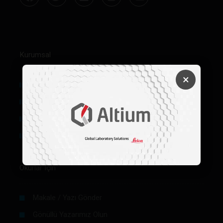
Kurumsal
×
Hakkımızda
Künye
Reklam
Firma Rehberi Ön Başvuru
Okurlar İçin
Makale / Yazı Gönder
Gönüllü Yazarımız Olun