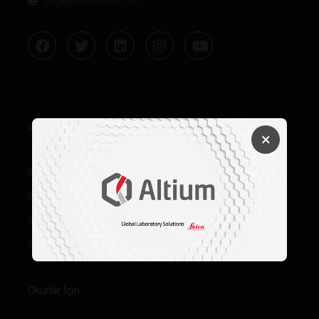
bilgi@labmedya.com
Kurumsal
×
Hakkımızda
Künye
Reklam
Firma Rehberi Ön Başvuru
Okurlar İçin