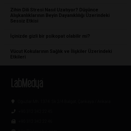
Zihin Dili Stresi Nasıl Uzatıyor? Düşünce
Alışkanlıklarının Beyin Dayanıklılığı Üzerindeki
Sessiz Etkisi
İçinizde gizli bir psikopat olabilir mi?
Vücut Kokularının Sağlık ve İlişkiler Üzerindeki
Etkileri
Oğuzlar Mh. 1374. Sk 2/4 Balgat, Çankaya / Ankara
+90 312 342 22 45
+90 312 342 22 46