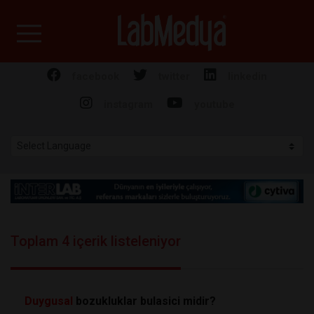
Labmedya - Laboratuv
facebook
twitter
linkedin
instagram
youtube
Toplam 4 içerik listeleniyor
Duygusal
bozukluklar bulasici midir?