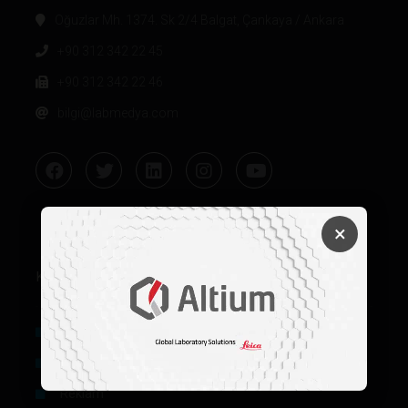
Oğuzlar Mh. 1374. Sk 2/4 Balgat, Çankaya / Ankara
+90 312 342 22 45
+90 312 342 22 46
bilgi@labmedya.com
×
Kurumsal
Hakkımızda
Künye
Reklam