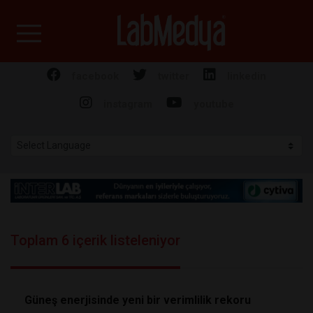
Labmedya - Laboratuv
facebook
twitter
linkedin
instagram
youtube
Toplam 6 içerik listeleniyor
Güneş enerjisinde yeni bir verimlilik rekoru