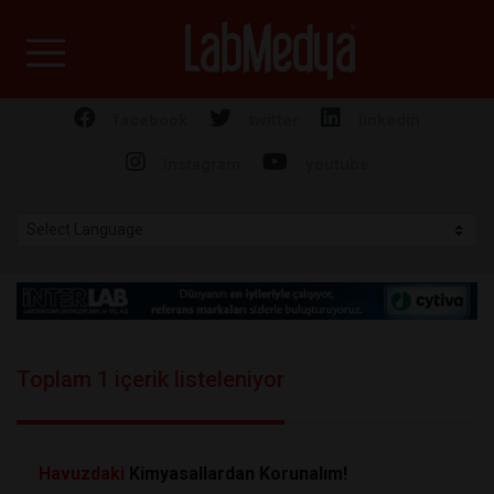
Labmedya - Laboratuv
facebook
twitter
linkedin
instagram
youtube
Toplam 1 içerik listeleniyor
Havuzdaki
Kimyasallardan Korunalım!