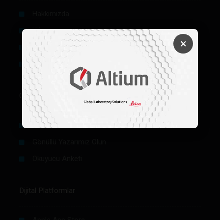
Hakkımızda
Künye
×
Reklam
Firma Rehberi Ön Başvuru
Okurlar İçin
Makale / Yazı Gönder
Gönüllü Yazarımız Olun
Okuyucu Anketi
Dijital Platformlar
Apple App Store