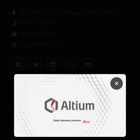
Oğuzlar Mh. 1374. Sk 2/4 Balgat, Çankaya / Ankara
+90 312 342 22 45
+90 312 342 22 46
bilgi@labmedya.com
×
Kurumsal
Hakkımızda
Künye