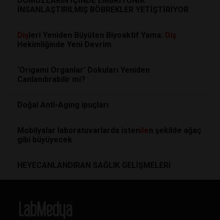
DOMUZLARIN İÇİNDE EMBRİYONİK
İNSANLAŞTIRILMIŞ BÖBREKLER YETİŞTİRİYOR
Diş
leri Yeniden Büyüten Biyoaktif Yama:
Diş
Hekimliğinde Yeni Devrim
‘Origami Organlar’ Dokuları Yeniden
Canlandırabilir mi?
Doğal Anti-Aging ipuçları
Mobilyalar laboratuvarlarda isten
ile
n şekilde ağaç
gibi büyüyecek
HEYECANLANDIRAN SAĞLIK GELİŞMELERİ