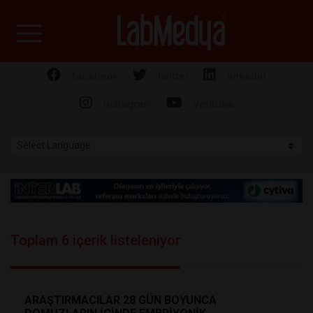
Labmedya - Laboratuv
facebook
twitter
linkedin
instagram
youtube
Toplam 6 içerik listeleniyor
ARAŞTIRMACILAR 28 GÜN BOYUNCA