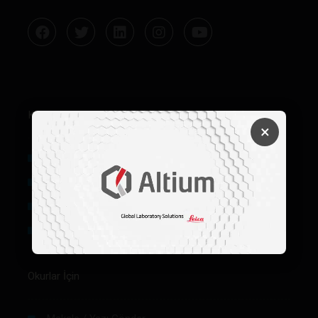
Kurumsal
×
Hakkımızda
Künye
Reklam
Firma Rehberi Ön Başvuru
Okurlar İçin