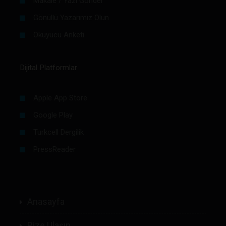
Makale / Yazı Gönder
Gönüllü Yazarımız Olun
Okuyucu Anketi
Dijital Platformlar
Apple App Store
Google Play
Turkcell Dergilik
PressReader
Anasayfa
Bize Ulaşın