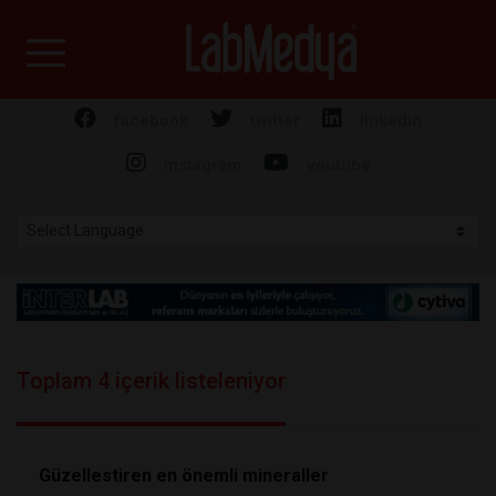
Labmedya - Laboratuv
facebook
twitter
linkedin
instagram
youtube
Toplam 4 içerik listeleniyor
Güzellestiren en önemli mineraller