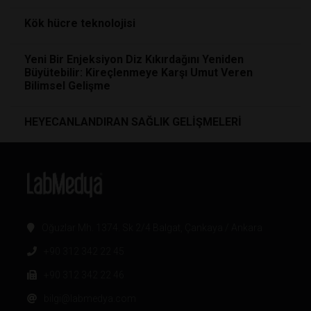
Kök hücre teknolojisi
Yeni Bir Enjeksiyon Diz Kıkırdağını Yeniden
Büyütebilir: Kireçlenmeye Karşı Umut Veren
Bilimsel Gelişme
HEYECANLANDIRAN SAĞLIK GELİŞMELERİ
Oğuzlar Mh. 1374. Sk 2/4 Balgat, Çankaya / Ankara
+90 312 342 22 45
+90 312 342 22 46
bilgi@labmedya.com