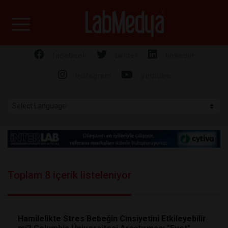
Labmedya - Laboratuv
facebook
twitter
linkedin
instagram
youtube
Toplam 8 içerik listeleniyor
Hamilelikte Stres Bebeğin Cinsiyetini Etkileyebilir