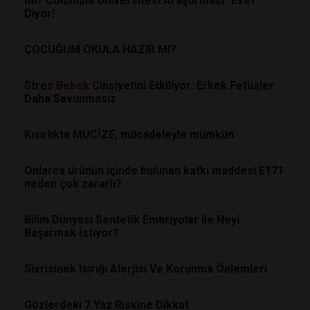
mi? Columbia Üniversitesi Araştırması "Evet"
Diyor!
ÇOCUĞUM OKULA HAZIR MI?
Stres
Bebek
Cinsiyetini Etkiliyor: Erkek Fetüsler
Daha Savunmasız
Kısırlıkta MUCİZE, mücadeleyle mümkün
Onlarca ürünün içinde bulunan katkı maddesi E171
neden çok zararlı?
Bilim Dünyası Sentetik Embriyolar ile Neyi
Başarmak İstiyor?
Sivrisinek Isırığı Alerjisi Ve Korunma Önlemleri
Gözlerdeki 7 Yaz Riskine Dikkat