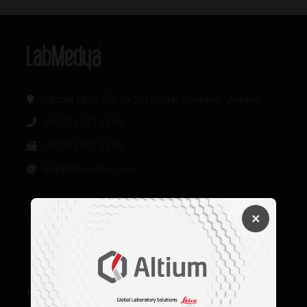
Oğuzlar Mh. 1374. Sk 2/4 Balgat, Çankaya / Ankara
+90 312 342 22 45
+90 312 342 22 46
bilgi@labmedya.com
×
Kurumsal