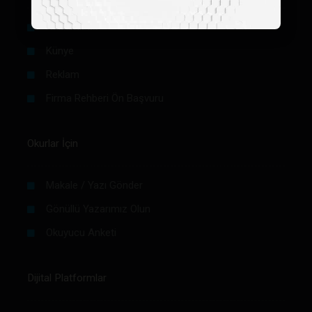
Hakkımızda
Künye
Reklam
Firma Rehberi Ön Başvuru
Okurlar İçin
Makale / Yazı Gönder
Gönüllü Yazarımız Olun
Okuyucu Anketi
Dijital Platformlar