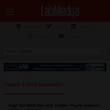
Labmedya - Laboratuv
facebook
twitter
linkedin
instagram
youtube
Toplam 1 içerik listeleniyor
Kağıt Bardaklardaki Gizli Tehlike: Plastik Kullanımı