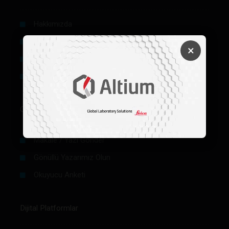
Hakkımızda
Künye
×
Reklam
Firma Rehberi Ön Başvuru
Okurlar İçin
Makale / Yazı Gönder
Gönüllü Yazarımız Olun
Okuyucu Anketi
Dijital Platformlar