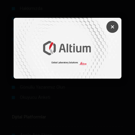
Hakkımızda
Künye
×
Reklam
Firma Rehberi Ön Başvuru
Okurlar İçin
Makale / Yazı Gönder
Gönüllü Yazarımız Olun
Okuyucu Anketi
Dijital Platformlar
Apple App Store