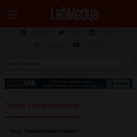
Labmedya - Laboratuv
facebook
twitter
linkedin
instagram
youtube
Toplam 1 içerik listeleniyor
Mısır
Taneleri Neden Patlar?