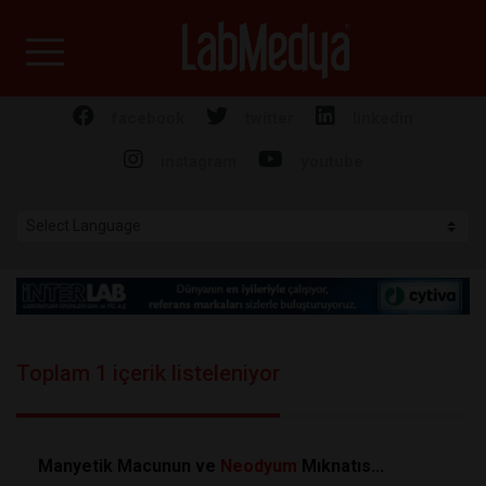
Labmedya - Laboratuv
facebook
twitter
linkedin
instagram
youtube
Toplam 1 içerik listeleniyor
Manyetik Macunun ve
Neodyum
Mıknatıs...