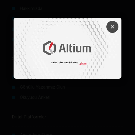
Hakkımızda
Künye
×
Reklam
Firma Rehberi Ön Başvuru
Okurlar İçin
Makale / Yazı Gönder
Gönüllü Yazarımız Olun
Okuyucu Anketi
Dijital Platformlar
Apple App Store