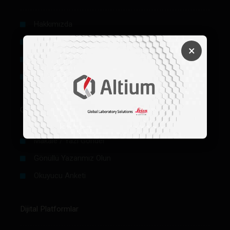
Hakkımızda
Künye
×
Reklam
Firma Rehberi Ön Başvuru
Okurlar İçin
Makale / Yazı Gönder
Gönüllü Yazarımız Olun
Okuyucu Anketi
Dijital Platformlar