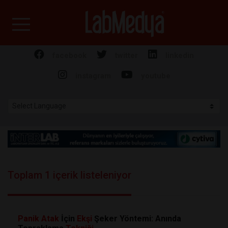
Labmedya - Laboratuv
facebook
twitter
linkedin
instagram
youtube
Toplam 1 içerik listeleniyor
Panik
Atak
İçin
Ekşi
Şeker Yöntemi: Anında