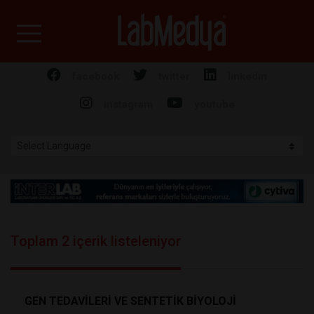
Labmedya - Laboratuv
facebook
twitter
linkedin
instagram
youtube
Toplam 2 içerik listeleniyor
GEN TEDAVİLERİ VE SENTETİK BİYOLOJİ