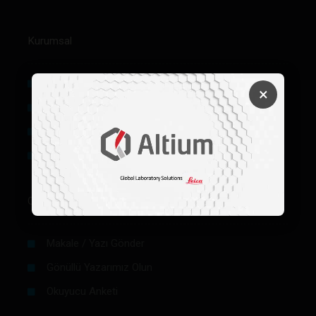
Kurumsal
Hakkımızda
×
Künye
Reklam
Firma Rehberi Ön Başvuru
Okurlar İçin
Makale / Yazı Gönder
Gönüllü Yazarımız Olun
Okuyucu Anketi