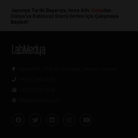
Japonya Tarihi Başarıya, İmza Attı:
Uzay
dan
Dünya'ya Kablosuz Enerji İletimi İçin Çalışmaya
Başladı!
Oğuzlar Mh. 1374. Sk 2/4 Balgat, Çankaya / Ankara
+90 312 342 22 45
+90 312 342 22 46
bilgi@labmedya.com