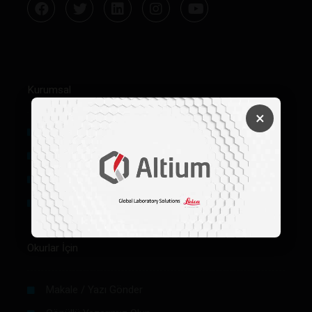
Kurumsal
×
Hakkımızda
Künye
Reklam
Firma Rehberi Ön Başvuru
Okurlar İçin
Makale / Yazı Gönder