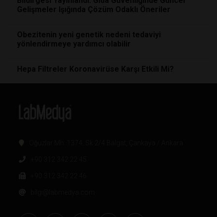
Bildirgesi Yayınlandı: Gıda Güvenliğinde Güncel
Gelişmeler Işığında Çözüm Odaklı Öneriler
Obezitenin yeni genetik nedeni tedaviyi
yönlendirmeye yardımcı olabilir
Hepa Filtreler Koronavirüse Karşı Etkili Mi?
Oğuzlar Mh. 1374. Sk 2/4 Balgat, Çankaya / Ankara
+90 312 342 22 45
+90 312 342 22 46
bilgi@labmedya.com