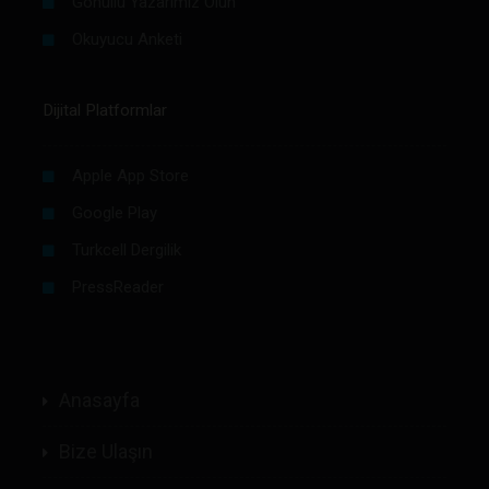
Gönüllü Yazarımız Olun
Okuyucu Anketi
Dijital Platformlar
Apple App Store
Google Play
Turkcell Dergilik
PressReader
Anasayfa
Bize Ulaşın