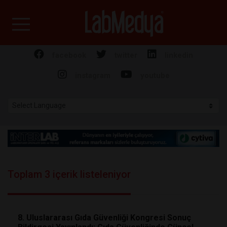
Labmedya - Laboratuv
facebook
twitter
linkedin
instagram
youtube
Toplam 3 içerik listeleniyor
8. Uluslararası Gıda Güvenliği Kongresi Sonuç