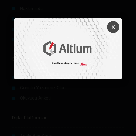
Hakkımızda
Künye
×
Reklam
Firma Rehberi Ön Başvuru
Okurlar İçin
Makale / Yazı Gönder
Gönüllü Yazarımız Olun
Okuyucu Anketi
Dijital Platformlar
Apple App Store