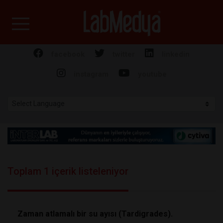
Labmedya - Laboratuv
facebook
twitter
linkedin
instagram
youtube
Toplam 1 içerik listeleniyor
Zaman atlamalı bir su ayısı (Tardigrades).