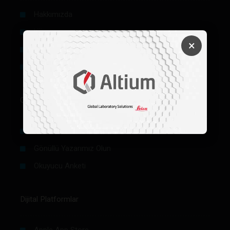
Hakkımızda
Künye
×
Reklam
Firma Rehberi Ön Başvuru
Okurlar İçin
Makale / Yazı Gönder
Gönüllü Yazarımız Olun
Okuyucu Anketi
Dijital Platformlar
Apple App Store