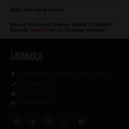
Doğal Anti-Aging ipuçları
Bilimsel Araştırma Onayladı: Günlük D3 Vitamini
Biyolojik
Yaşınızı
Tam Üç Yıl Geriye Çekebilir
Oğuzlar Mh. 1374. Sk 2/4 Balgat, Çankaya / Ankara
+90 312 342 22 45
+90 312 342 22 46
bilgi@labmedya.com