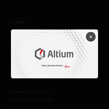
Kurumsal
×
Hakkımızda
Künye
Reklam
Firma Rehberi Ön Başvuru
Okurlar İçin
Makale / Yazı Gönder
Gönüllü Yazarımız Olun
Okuyucu Anketi