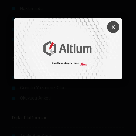
Hakkımızda
Künye
×
Reklam
Firma Rehberi Ön Başvuru
Okurlar İçin
Makale / Yazı Gönder
Gönüllü Yazarımız Olun
Okuyucu Anketi
Dijital Platformlar
Apple App Store