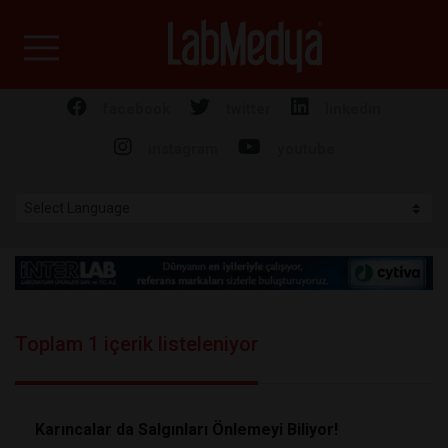
Labmedya - Laboratuv
facebook
twitter
linkedin
instagram
youtube
Toplam 1 içerik listeleniyor
Karıncalar da Salgınları Önlemeyi Biliyor!