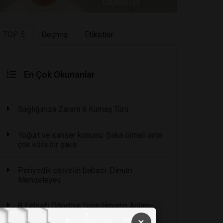
TOP 5
Geçmiş
Etiketler
En Çok Okunanlar
Sağlığınıza Zararlı 6 Kumaş Türü
Yoğurt ve kanser konusu: Şaka olmalı ama
çok kötü bir şaka
Periyodik cetvelin babası: Dimitri
Mendeleyev
8 Felsefi Öğretiye Göre Hayatın Anlamı
Nedir?
×