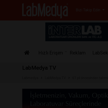
Labmedya - Laboratuv
Bizi Takip Edin
Hızlı Erişim
Reklam
LabSek
LabMedya TV
Labmedya
LabMedya TV
61 yıl öncesinden tahmi