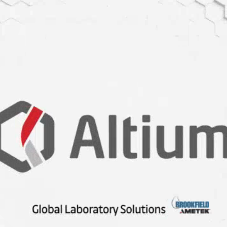
kullanılacak!
chus heliopelta