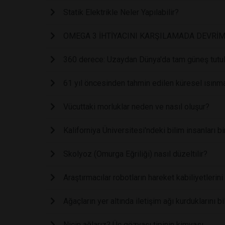
Statik Elektrikle Neler Yapılabilir?
OMEGA 3 İHTİYACINI KARŞILAMADA DEVRİM
360 derece: Uzaydan Dünya'da tam güneş tutu
61 yıl öncesinden tahmin edilen küresel ısınm
Vücuttaki morluklar neden ve nasıl oluşur?
Kaliforniya Üniversitesi'ndeki bilim insanları 
Skolyoz (Omurga Eğriliği) nasıl düzeltilir?
Araştırmacılar robotların hareket kabiliyetlerini
Ağaçların yer altında iletişim ağı kurduklarını 
Niçin ağlarız? Üç gözyaşı tipinin kimyası