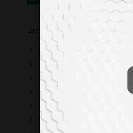
LabMedya TV
Sodyum Aljinat
Mikroskobik dünyaya küçük bir dalış
Geleceğin ürünleri için mantardan üretilen deri 
Tam olarak 125 mikron uzunluğunda, Actinopty
Daphnia magna familyasındaki en büyük canlı
Ascaris lumbricoides