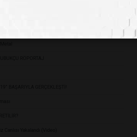
PABİLİRSİNİZ!
 Metal
ZÇUBUKÇU RÖPORTAJ
19” BAŞARIYLA GERÇEKLEŞTİ!
lması
ETİLİR?
iz Canlısı Yakalandı (Video)