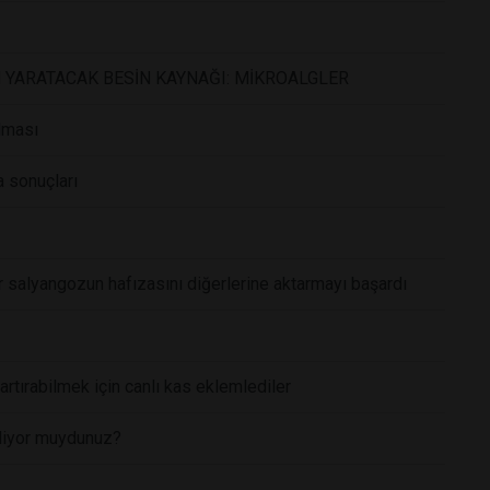
 YARATACAK BESİN KAYNAĞI: MİKROALGLER
lması
a sonuçları
bir salyangozun hafızasını diğerlerine aktarmayı başardı
 artırabilmek için canlı kas eklemlediler
biliyor muydunuz?