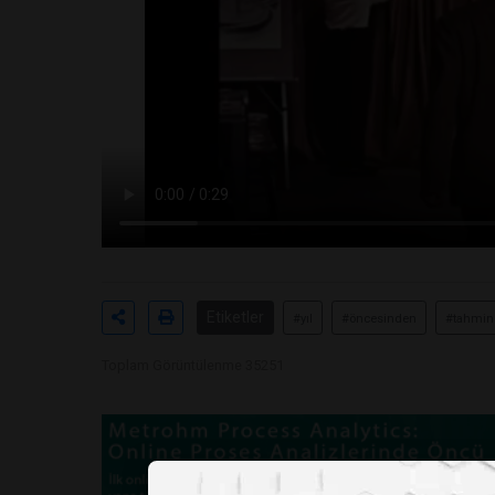
Etiketler
#yıl
#öncesinden
#tahmin
Toplam Görüntülenme 35251