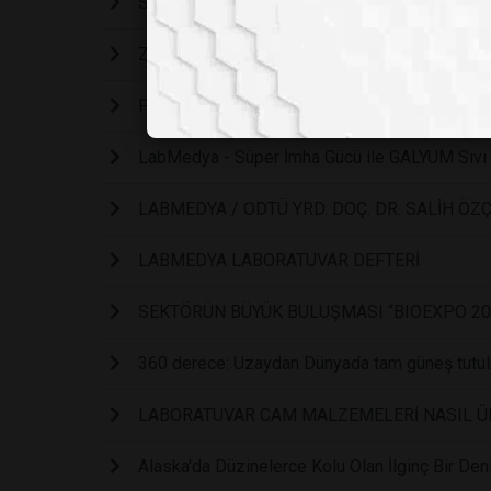
Stentor coeruleus
Zaman atlamalı bir su ayısı (Tardigrades).
PÜF NOKTALARIYLA BU DENEYLERİ SİZDE YA
LabMedya - Süper İmha Gücü ile GALYUM Sıvı
LABMEDYA / ODTÜ YRD. DOÇ. DR. SALİH Ö
LABMEDYA LABORATUVAR DEFTERİ
SEKTÖRÜN BÜYÜK BULUŞMASI “BIOEXPO 20
360 derece: Uzaydan Dünyada tam güneş tutu
LABORATUVAR CAM MALZEMELERİ NASIL ÜR
Alaska'da Düzinelerce Kolu Olan İlginç Bir Den