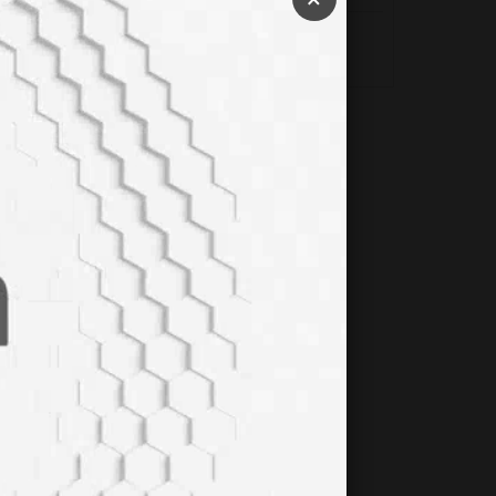
HİPOTİROİDİZM NEDİR?