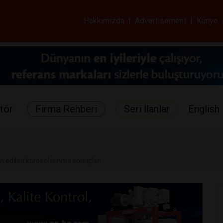
ar ve Sağlık Gazetes
Hakkımızda
|
Advertisement
|
Künye
tör
Firma Rehberi
Seri İlanlar
English 
n edilen küresel ısınma sonuçları