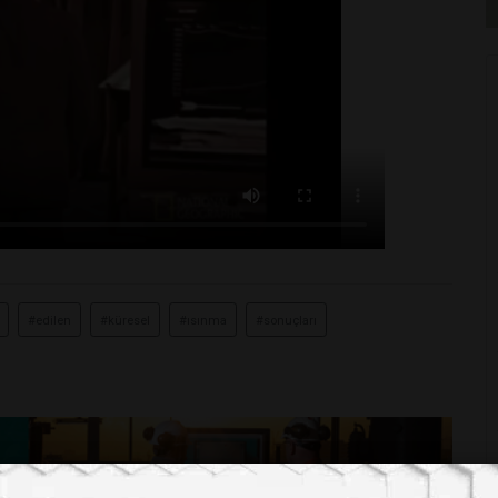
#edilen
#küresel
#ısınma
#sonuçları