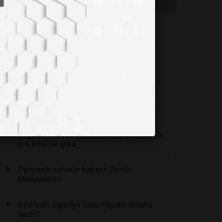
TOP 5
Geçmiş
Etiketler
En Çok Okunanlar
Sağlığınıza Zararlı 6 Kumaş Türü
Yoğurt ve kanser konusu: Şaka olmalı ama
çok kötü bir şaka
Periyodik cetvelin babası: Dimitri
Mendeleyev
8 Felsefi Öğretiye Göre Hayatın Anlamı
Nedir?