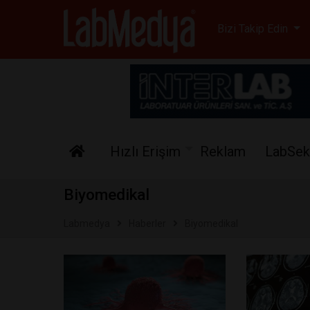
Labmedya - Laboratuv
Bizi Takip Edin
Hızlı Erişim
Reklam
LabSek
Biyomedikal
Labmedya
Haberler
Biyomedikal