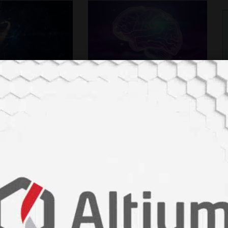
# Biyomedikal
lyonlarca hücre
Damar tıkanıklığı tedavisinde
 “görebilmek” için
Türk imzası
ildi
# Biyomedikal