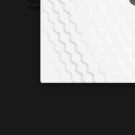
Yeni bir beyin implantı görme
ÖNEMİNİ T
engelliler için umut oluyor
KEŞFETTİĞİ
VE AŞI TARİ