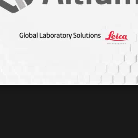
EKRAR
Beyindeki Aktiviteleri Daha İyi
MİZ AŞI, AŞILAMA
Görüntüleyen Teknik Geliştirildi
HÇESİ