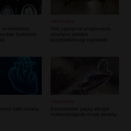
# Biyomedikal
r ve erkeklerin
Yeni yapılan bir araştırmayla
sındaki farklılıklar
uzuvların yeniden
ldı
büyütülebileceği keşfedildi
# Biyomedikal
 domuz kalbi insana
Kertenkeleler yapay akciğer
mühendisliğinde örnek alındılar