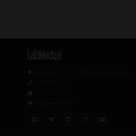
Oğuzlar Mh. 1374. Sk 2/4 Balgat, Çankaya / Ankara
+90 312 342 22 45
+90 312 342 22 46
bilgi@labmedya.com