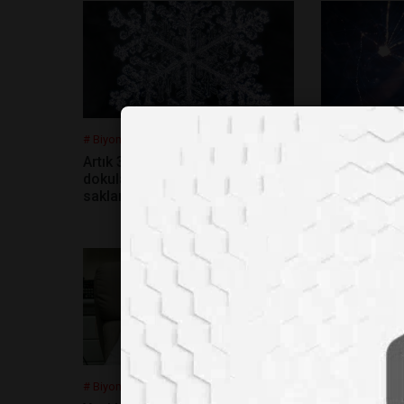
# Biyomedikal
# Biyomedikal
Artık 3 boyutlu yazıcının bastığı
Beyindeki mi
dokular dondurucularda
bağlantısını
saklanabilir
bir cihaz üret
# Biyomedikal
# Biyomedikal