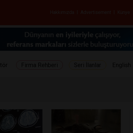
ar ve Sağlık Gazetes
Hakkımızda
|
Advertisement
|
Künye
tör
Firma Rehberi
Seri İlanlar
English 