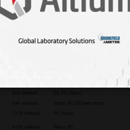
anelerin sterilizasyon merkezleri için geliştirilmişlerdir.
sistemi sayesinde su tüketimi ciddi oranda azaltılmıştır.
arı kolaydır ve izlenebilirlik için son yirmi sekiz
Programlar
Kayıt
Serbest
- - -
4/4/5
Yazıcı, PC, SD kart yazıcı
5+3 serbest
SD, PC, Yazıcı
5+6 serbest
Yazıcı, PC, SD kart yazıcı
7+12 Serbest
PC, Yazıcı
6+50 serbest
Yazıcı, PC