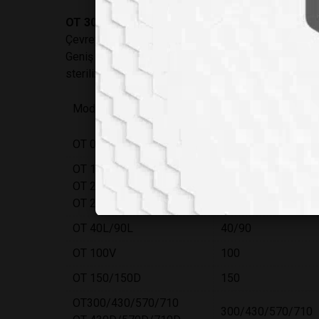
OT 300/430/570/710 yatay otoklav
modelleri hast
Çevreyle dost bu ürünlerde uygulanan hava soğutma 
Geniş renkli ve dokunmatik ekranı sayesinde kulanıml
sterilizasyon çevrimi hafızada tutulmaktadır.
Model
Kapasite (lt)
OT 012
12
OT 18B/23B
OT 23S
18/23/32
OT 23VS/32VS
OT 40L/90L
40/90
OT 100V
100
OT 150/150D
150
OT300/430/570/710
300/430/570/710