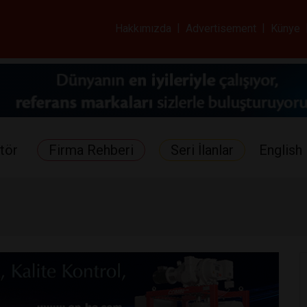
ar ve Sağlık Gazetes
Hakkımızda
|
Advertisement
|
Künye
tör
Firma Rehberi
Seri İlanlar
English 