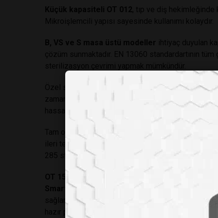
Küçük kapasiteli OT 012
, tıp ve diş hekimleğinde 
Mikroişlemcili yapısı sayesinde kullanımı kolaydır.
B, VS ve S masa üstü modeller
ihtiyaç duyulan ka
çözüm sunmaktadır. EN 13060 standardartının tüm ge
sterilizasyon çevrimi yapmak mümkündür.
Özel sterilizasyon ihtiyaçlarını karşılayan
OT 40L ve
zamanda kültür medyası sterilizasyonu için de idea
hassas malzemeleri koruyan darbeli egzos sitemi bu
Tam otomatik
OT 100V dik tip
tekstil, paketli ma
ileri teknolojiye sahiptir. Bowie&Dick/Helix ve vak
285 standardının tüm gereksinimlerini karşılamakta
OT 150/150D yatay otoklavlar
orta ölçekli steril
Smart™
kontrol sistemi kolay kullanımının yanı sıra 
sağlamaktadır.
NuveCom™
haberleşme sistemi saye
hazır program ile birlikte kullanıcılar istekleri doğ