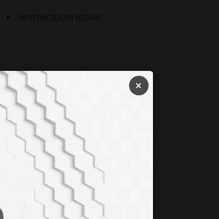
HİPOTİROİDİZM NEDİR?
×