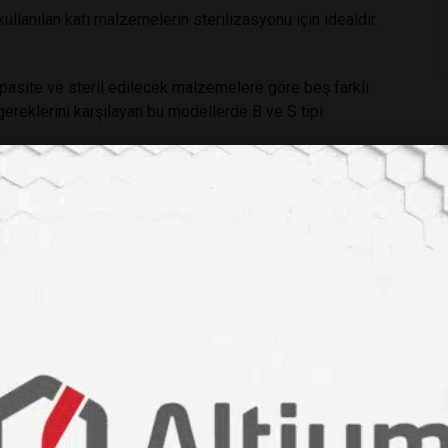
kullanılan katı malzemelerin sterilizasyonu için idealdir.
pasite ve steril edilecek malzemelere göre beş farklı
reklerini karşılayan bu modellerde B ve S tipi
 OT 90L sıvı sterilizasyonu
için geliştirilmişlerdir ve aynı
ldirler. Standart olarak hava soğutma sistemi ve cam gibi
 ürünlerin gelişmiş özelliklerinden sadece bazılarıdır.
lzemeler ve hassas malzemelerin buharlı sterlizasyonu için
um kaçak test fonksiyonlarını içeren be gelişmiş ürün EN
dır
izasyon merkezleri için ideal bir çözüm sunmaktadır.
N-
sterilizasyon işlemlerinin izlenebilirliğini tam olarak
sinde cihazlara uzaktan erişim sağlanmıştır. Yedi adet
rultusunda oniki farklı program yapabilmektedir