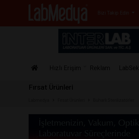
Labmedya - Laboratuv
Bizi Takip Edin
Hızlı Erişim
Reklam
LabSek
Fırsat Ürünleri
Labmedya
Fırsat Ürünleri
Buharlı Sterilizatörler