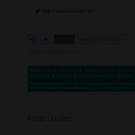
http://www.nuve.com.tr/
Etiketler
#buharlı
#sterilizatörler
Toplam Görüntülenme 10157
Fırsat Ürünleri