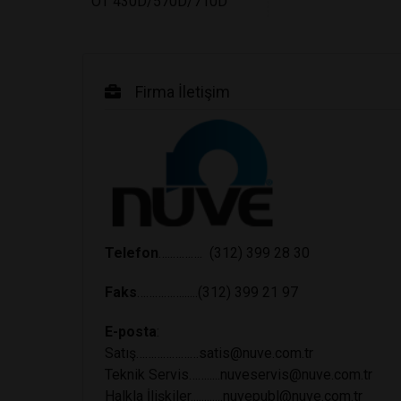
OT 430D/570D/710D
Firma İletişim
Telefon
…..……….
(312) 399 28 30
Faks
……………......(312) 399 21 97
E-posta
:
Satış…………………
satis@nuve.com.tr
Teknik Servis…….....
nuveservis@nuve.com.tr
Halkla İlişkiler............
nuvepubl@nuve.com.tr