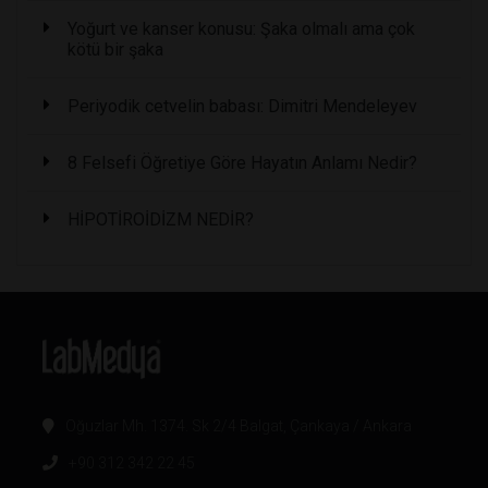
Yoğurt ve kanser konusu: Şaka olmalı ama çok
kötü bir şaka
Periyodik cetvelin babası: Dimitri Mendeleyev
8 Felsefi Öğretiye Göre Hayatın Anlamı Nedir?
HİPOTİROİDİZM NEDİR?
Oğuzlar Mh. 1374. Sk 2/4 Balgat, Çankaya / Ankara
+90 312 342 22 45