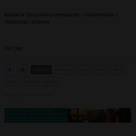
Kaynaklar: Blogs.discovermagazine / Donanimhaber /
Techinside / Bilimma
Elif CAN
Etiketler
#dronlar
#artık
#nefes
#kalp
#atışını
#tespit
#ediyor
Toplam Görüntülenme 6437