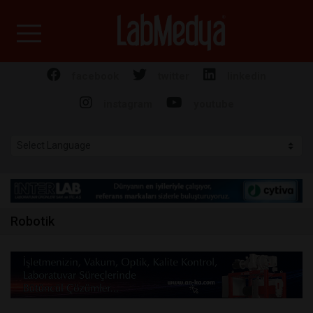
Labmedya - Laboratuv
facebook
twitter
linkedin
instagram
youtube
Robotik