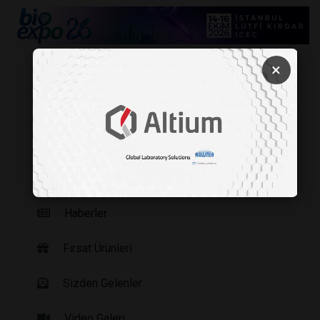
×
Köşe Yazarları
Şirket Haberleri
Etkinlikler
Yayınlarımız
Haberler
Fırsat Ürünleri
Sizden Gelenler
Video Galeri