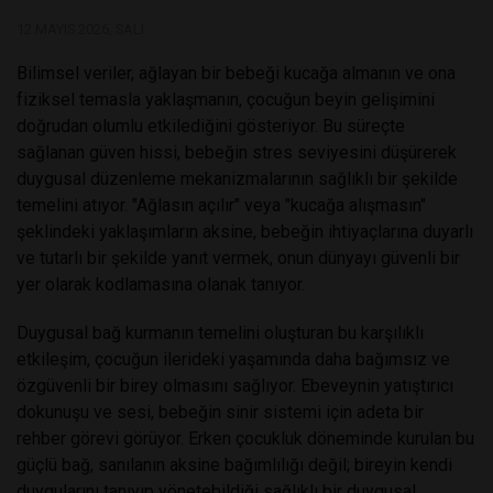
12 MAYIS 2026, SALI
Bilimsel veriler, ağlayan bir bebeği kucağa almanın ve ona
fiziksel temasla yaklaşmanın, çocuğun beyin gelişimini
doğrudan olumlu etkilediğini gösteriyor. Bu süreçte
sağlanan güven hissi, bebeğin stres seviyesini düşürerek
duygusal düzenleme mekanizmalarının sağlıklı bir şekilde
temelini atıyor. "Ağlasın açılır" veya "kucağa alışmasın"
şeklindeki yaklaşımların aksine, bebeğin ihtiyaçlarına duyarlı
ve tutarlı bir şekilde yanıt vermek, onun dünyayı güvenli bir
yer olarak kodlamasına olanak tanıyor.
Duygusal bağ kurmanın temelini oluşturan bu karşılıklı
etkileşim, çocuğun ilerideki yaşamında daha bağımsız ve
özgüvenli bir birey olmasını sağlıyor. Ebeveynin yatıştırıcı
dokunuşu ve sesi, bebeğin sinir sistemi için adeta bir
rehber görevi görüyor. Erken çocukluk döneminde kurulan bu
güçlü bağ, sanılanın aksine bağımlılığı değil; bireyin kendi
duygularını tanıyıp yönetebildiği sağlıklı bir duygusal