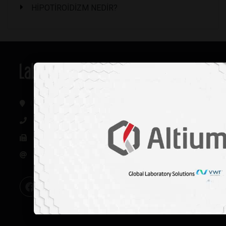
HİPOTİROİDİZM NEDİR?
Oğuzlar Mh. 1374. Sk 2/4 Balgat, Çankaya / Ankara
+90 312 342 22 45
+90 312 342 22 46
bilgi@labmedya.com