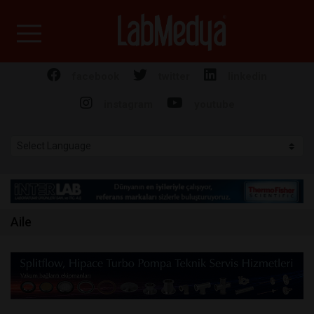
Labmedya - Laboratuv
facebook
twitter
linkedin
instagram
youtube
Aile