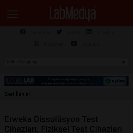
Labmedya - Laboratuv
facebook
twitter
linkedin
instagram
youtube
Seri İlanlar
Erweka Dissolüsyon Test
Cihazları, Fiziksel Test Cihazları