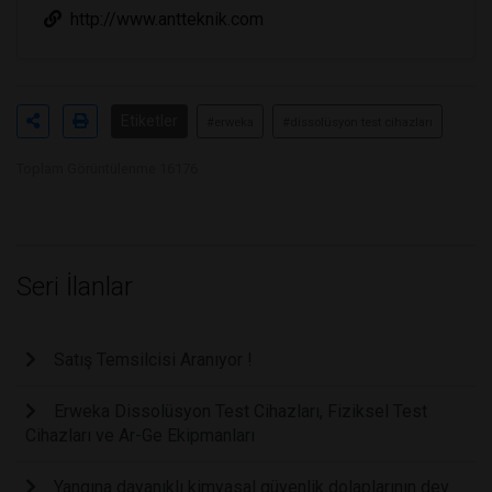
http://www.antteknik.com
Etiketler
#erweka
#dissolüsyon test cihazları
Toplam Görüntülenme 16176
Seri İlanlar
Satış Temsilcisi Aranıyor !
Erweka Dissolüsyon Test Cihazları, Fiziksel Test
Cihazları ve Ar-Ge Ekipmanları
Yangına dayanıklı kimyasal güvenlik dolaplarının dev