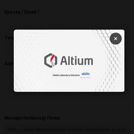
Eposta / Email
*
×
Telefon / Phone
Açıklamalar / Descriptions
Mesajın İletileceği Firma