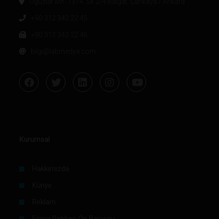
Oğuzlar Mh. 1374. Sk 2/4 Balgat, Çankaya / Ankara
+90 312 342 22 45
+90 312 342 22 46
bilgi@labmedya.com
Kurumsal
Hakkımızda
Künye
Reklam
Firma Rehberi Ön Başvuru