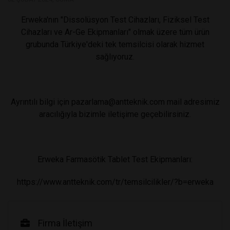
Erweka'nın "Dissolüsyon Test Cihazları, Fiziksel Test
Cihazları ve Ar-Ge Ekipmanları" olmak üzere tüm ürün
grubunda Türkiye'deki tek temsilcisi olarak hizmet
sağlıyoruz.
Ayrıntılı bilgi için
pazarlama@antteknik.com
mail adresimiz
aracılığıyla bizimle iletişime geçebilirsiniz.
Erweka Farmasötik Tablet Test Ekipmanları:
https://www.antteknik.com/tr/
temsilcilikler/?b=erweka
Firma İletişim