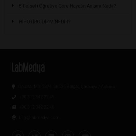
8 Felsefi Öğretiye Göre Hayatın Anlamı Nedir?
HİPOTİROİDİZM NEDİR?
Oğuzlar Mh. 1374. Sk 2/4 Balgat, Çankaya / Ankara
+90 312 342 22 45
+90 312 342 22 46
bilgi@labmedya.com