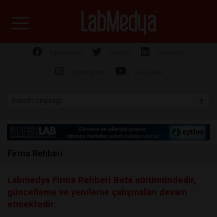
Labmedya - Laboratuv
facebook
twitter
linkedin
instagram
youtube
Firma Rehberi
Labmedya Firma Rehberi Beta sürümündedir,
güncelleme ve yenileme çalışmaları devam
etmektedir.