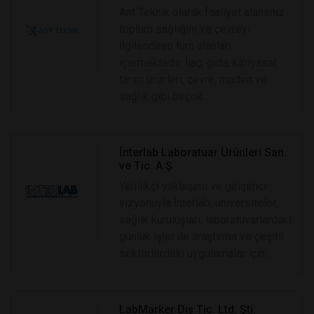
Ant Teknik olarak faaliyet alanımız
toplum sağlığını ve çevreyi
ilgilendiren tüm alanları
içermektedir. İlaç, gıda, kimyasal,
tarım ürünleri, çevre, maden ve
sağlık gibi birçok...
İnterlab Laboratuar Ürünleri San.
ve Tic. A.Ş
Yenilikçi yaklaşımı ve girişimci
vizyonuyla İnterlab, üniversiteler,
sağlık kuruluşları, laboratuvarlardaki
günlük işler ile araştırma ve çeşitli
sektörlerdeki uygulamalar için...
LabMarker Dış Tic. Ltd. Şti.