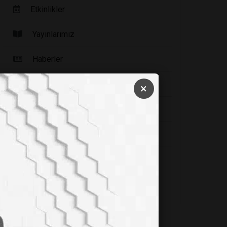
Etkinlikler
Yayınlarımız
Haberler
Fırsat Ürünleri
×
Sizden Gelenler
Video Galeri
Firma Rehberi
Seri İlanlar
TOP 5
Geçmiş
Etiketler