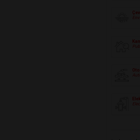
Çev
Env
Kam
Publ
Oto
Aut
Ele
Elec