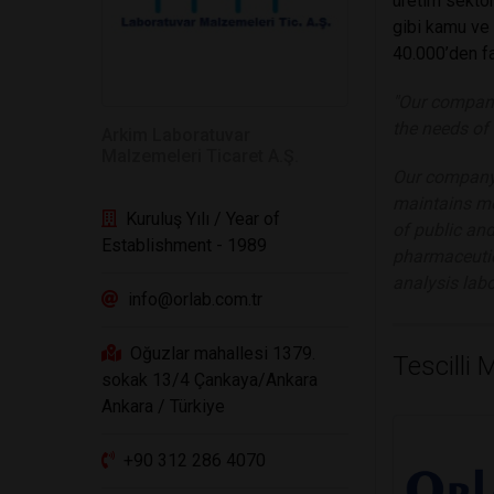
üretim sektör
gibi kamu ve 
40.000’den fa
"Our company
the needs of 
Arkim Laboratuvar
Malzemeleri Ticaret A.Ş.
Our company,
maintains mo
Kuruluş Yılı / Year of
of public and
Establishment - 1989
pharmaceutic
analysis labo
info@orlab.com.tr
Oğuzlar mahallesi 1379.
Tescilli
sokak 13/4 Çankaya/Ankara
Ankara / Türkiye
+90 312 286 4070