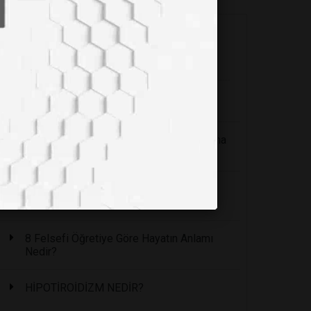
En Çok Okunanlar
Sağlığınıza Zararlı 6 Kumaş Türü
Yoğurt ve kanser konusu: Şaka olmalı ama
çok kötü bir şaka
Periyodik cetvelin babası: Dimitri
Mendeleyev
8 Felsefi Öğretiye Göre Hayatın Anlamı
Nedir?
HİPOTİROİDİZM NEDİR?