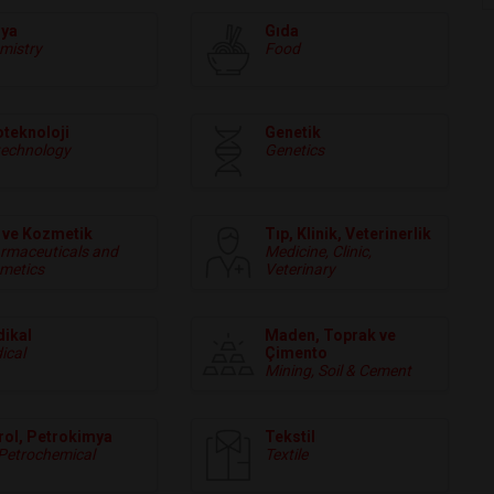
mya
Gıda
mistry
Food
oteknoloji
Genetik
technology
Genetics
ç ve Kozmetik
Tıp, Klinik, Veterinerlik
rmaceuticals and
Medicine, Clinic,
metics
Veterinary
ikal
Maden, Toprak ve
ical
Çimento
Mining, Soil & Cement
rol, Petrokimya
Tekstil
, Petrochemical
Textile