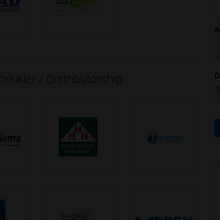
M
labsafe
D
örlükler / Distributorship
heinz-herez
labmedya-tarsonslogo