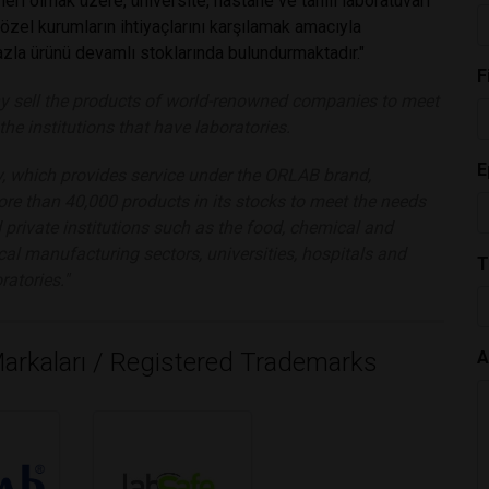
leri olmak üzere, üniversite, hastane ve tahlil laboratuvarı
özel kurumların ihtiyaçlarını karşılamak amacıyla
zla ürünü devamlı stoklarında bulundurmaktadır."
F
 sell the products of world-renowned companies to meet
the institutions that have laboratories.
E
 which provides service under the ORLAB brand,
re than 40,000 products in its stocks to meet the needs
 private institutions such as the food, chemical and
al manufacturing sectors, universities, hospitals and
T
ratories."
 Markaları / Registered Trademarks
A