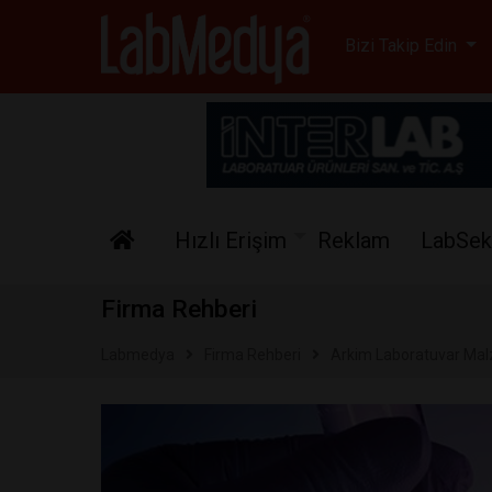
Labmedya - Laboratuv
Bizi Takip Edin
Hızlı Erişim
Reklam
LabSek
Firma Rehberi
Labmedya
Firma Rehberi
Arkim Laboratuvar Malz