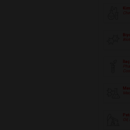
Ki
Che
Biy
Bio
İla
Pha
Cos
Med
Med
Pet
Oil