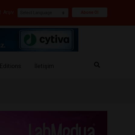
i
|
Arşiv
Abone Ol
Editions
İletişim