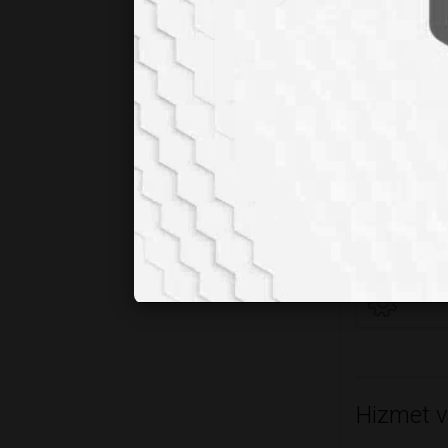
Lab
Con
Faaliyet 
Sat
Sal
Tek
Tec
Hizmet v