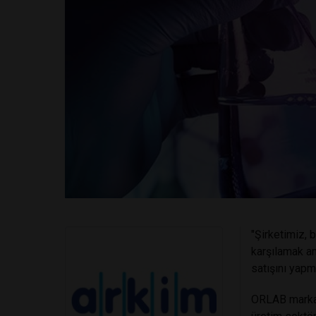
"Şirketimiz, 
karşılamak am
satışını yapm
ORLAB markas