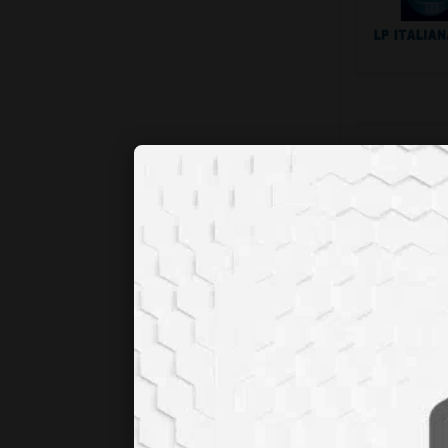
lp-italiana
Ürün Gru
Lab
Mal
Lab
Lab
Lab
Med
Lab
Dan