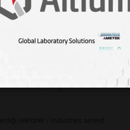
oratory Training and
sultancy Services
Alanları / Fields of Activity
ış
İthalat
es
İmport
nik Destek
Eğitim - Danışmanlık
hnical support
Education - Consulting
erdiği sektörler / Industries served