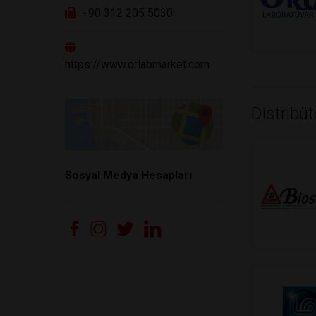
+90 312 205 5030
orlab
https://www.orlabmarket.com
Distribüt
Sosyal Medya Hesapları
biosigma