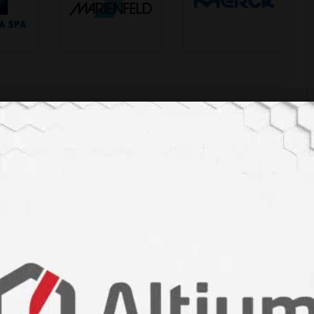
marienfeld
merck
pları / Products
oratuvar Sarf
Laboratuvar
zemeleri
Kimyasalları
oratory Supplies
Laboratory Chemicals
oratuvar Besiyerleri
Laboratuvar Güvenliği
oratory Culture
Ekipmanları
ia
Laboratory Safety
Equipment
oratuvar Eğitim ve
ışmanlık Hizmetleri