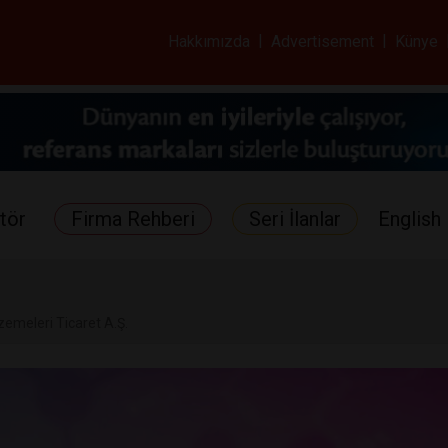
ar ve Sağlık Gazetes
Hakkımızda
|
Advertisement
|
Künye
tör
Firma Rehberi
Seri İlanlar
English 
emeleri Ticaret A.Ş.