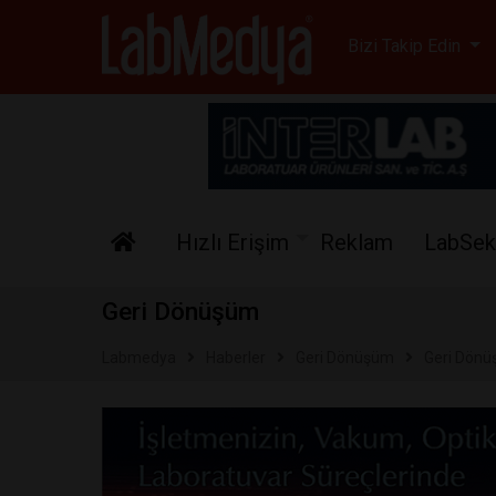
Labmedya - Laboratuv
Bizi Takip Edin
Hızlı Erişim
Reklam
LabSek
Geri Dönüşüm
Labmedya
Haberler
Geri Dönüşüm
Geri Dönü