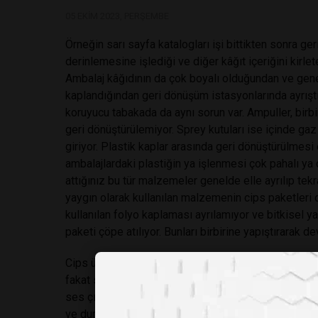
05 EKIM 2023, PERŞEMBE
Örneğin sarı sayfa katalogları işi bittikten sonra ge
derinlemesine işlediği ve diğer kâğıt içeriğini kirlet
Ambalaj kâğıdının da çok boyalı olduğundan ve genel
kaplandığından geri dönüşüm istasyonlarında ayrıştı
koruyucu tabakada da aynı sorun var. Ampuller, birbi
geri dönüştürülemiyor. Sprey kutuları ise içinde gaz 
giriyor. Plastik kaplar arasında geri dönüştürülmesi
ambalajlardaki plastiğin ya işlenmesi çok pahalı ya
attığınız bu tür malzemeler genelde elle ayrılıp te
yaygın olarak kullanılan malzemenin cips paketleri o
kullanılan folyo kaplaması ayrılamıyor ve bitkisel yağ 
paketi çöpe atılıyor. Bunları birbirine yapıştırarak d
Cips üreten Frito-Lay isimli bir gıda şirketi, 2010 
fakat sadece 18 ay sonra aniden kaldırmıştı. Peki se
ses çıkarmasıydı! Tüketiciler bu paketleri tutmanın 
ve durumdan rahatsız olan müşteriler hemen “Üzgü