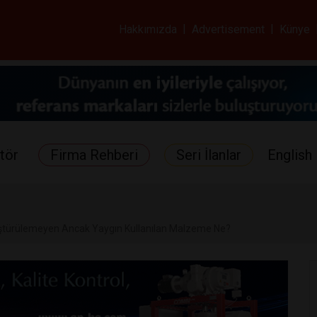
ar ve Sağlık Gazetes
Hakkımızda
|
Advertisement
|
Künye
tör
Firma Rehberi
Seri İlanlar
English 
ştürülemeyen Ancak Yaygın Kullanılan Malzeme Ne?