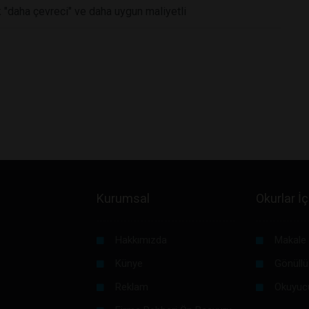
 "daha çevreci" ve daha uygun maliyetli
Kurumsal
Okurlar İç
Hakkımızda
Makale 
Künye
Gönüllü
Reklam
Okuyuc