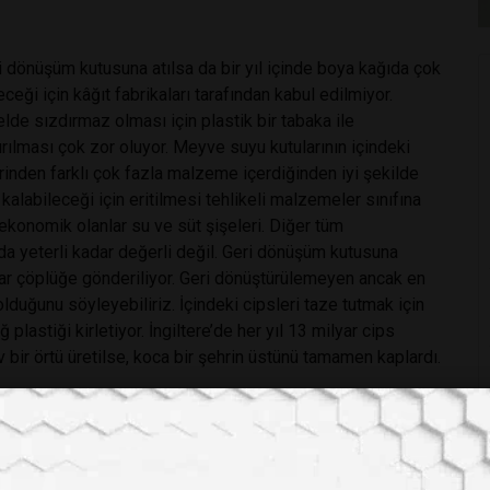
ri dönüşüm kutusuna atılsa da bir yıl içinde boya kağıda çok
eceği için kâğıt fabrikaları tarafından kabul edilmiyor.
de sızdırmaz olması için plastik bir tabaka ile
rılması çok zor oluyor. Meyve suyu kutularının içindeki
rinden farklı çok fazla malzeme içerdiğinden iyi şekilde
kalabileceği için eritilmesi tehlikeli malzemeler sınıfına
 ekonomik olanlar su ve süt şişeleri. Diğer tüm
 da yeterli kadar değerli değil. Geri dönüşüm kutusuna
krar çöplüğe gönderiliyor. Geri dönüştürülemeyen ancak en
lduğunu söyleyebiliriz. İçindeki cipsleri taze tutmak için
plastiği kirletiyor. İngiltere’de her yıl 13 milyar cips
ev bir örtü üretilse, koca bir şehrin üstünü tamamen kaplardı.
yılında %100 geri dönüştürülebilir bir paket piyasa sürmüş
bebi neydi? İster inanın ister inanmayın, paketlerin çok
aniden fren yapan bir tren gibi ses çıkardığından yakınmış
nüm ama seni bu paketten duyamıyorum” adlı bir Facebook