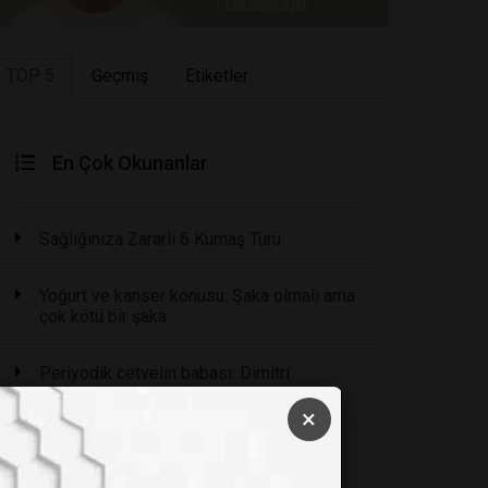
TOP 5
Geçmiş
Etiketler
En Çok Okunanlar
Sağlığınıza Zararlı 6 Kumaş Türü
Yoğurt ve kanser konusu: Şaka olmalı ama
çok kötü bir şaka
Periyodik cetvelin babası: Dimitri
Mendeleyev
×
8 Felsefi Öğretiye Göre Hayatın Anlamı
Nedir?