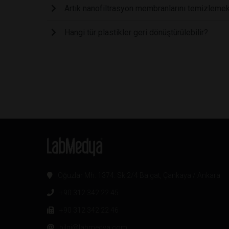
Artık nanofiltrasyon membranlarını temizlemek
Hangi tür plastikler geri dönüştürülebilir?
Oğuzlar Mh. 1374. Sk 2/4 Balgat, Çankaya / Ankara
+90 312 342 22 45
+90 312 342 22 46
bilgi@labmedya.com