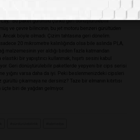
k asidin, oda sıcaklığının hemen üstünde olan bir cam
limer esneklik ve kırılganlık arasında dalgalandıkça o
Lay, “Bu paket gürültülü çünkü geri dönüştürülebilir”
üş ve çevre bilincinin, bu jet motoru benzeri gürültüden
. Ancak böyle olmadı. Çizim tahtasına geri dönelim.
 sadece 20 mikrometre kalınlığında olsa bile aslında PLA,
n bağ malzemesinin yer aldığı birden fazla katmandan
lastiki bir yapıştırıcı kullanmak, hışırtı sesini kabul
yor. Geri dönüştürülebilir paketlerde yepyeni bir cips serisi
me yığını varsa daha da iyi. Peki beslenmenizdeki cipsleri
gürültü çıkarmaya ne dersiniz? Taze bir elmanın kıtırtısı
n üçte biri de yağdan gelmiyor.
ık
#sürdürülebilirlik
#labmedya