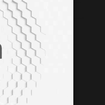
HİPOTİROİDİZM NEDİR?