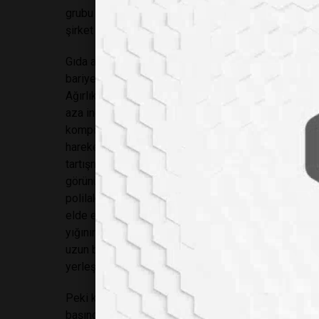
grubu kurmuştu. Kulak zarını patlatan bu 95 desibell
şirket havlu atmaya ve geleneksel polipropilen amb
Gıda ambalaj malzemeleri, kapsamlı araştırmalara 
bariyer oluştururken, aynı zamanda gıda içeriğine s
Ağırlık önemli bir konu ve tabii ki maliyetin de hes
aza indirgeme ihtiyacı her geçen gün artarken, pak
kompostlanmasına (gübreleştirilmesine) dönük çalış
hareketin çevresel bir sorumluluktan ziyade pazarl
tartışma yürütüldüyse de, Frito-Lay %100 gübreye dö
görünüyordu. Bu yeni paketin en önemli bileşeni, lakt
polilaktik asit yani PLA idi. Bunun karşılığında lakt
elde edilebilen glukozun bakterilerle fermente edilm
yığınına boşalttığınız zaman ayrışmıyor. Fakat açık 
uzun bir zaman sonra gübreye dönüşüyor. Fakat sıc
yerleştirdiğinizde, yaklaşık üç ayda ayrışıyor.
Peki kaç kişinin aktif şekilde gübreleştiren çöp kutu
başından fark etmişti. Sorun, bir plastiğin sert, cam 