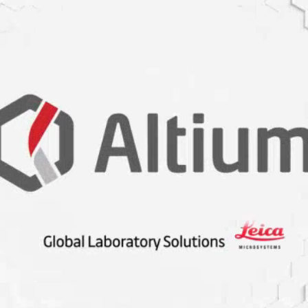
ik hışırtı sebebiyle satışlar yaklaşık %11 düştüğünde,
alajlara dönmeye karar verdi.
dayanan devasa bir endüstri. Malzemenin güçlü bir koruyucu
ızacak herhangi bir kimyasalı da en aza indirmesi gerekiyor.
aba katılması gerekiyor. Çevre üzerindeki ayak izimizi en
etlerde kullanılan malzemelerin geri dönüştürülmesi ve
malar da gittikçe artıyor. Her ne kadar söz konusu
amaya dayanıp dayanmadığıyla alakalı baştan beri bir
nüştürülebilir cips paketini çıkardığında doğru yolda gibi
ik asidin polimerleştirilmesiyle yapılan bir plastik olan
ik asit; mısır nişastası, şeker kamışı veya manyoktan kolayca
esinden üretilebiliyordu. Bu plastiği oksijensiz bir çöp
bir ortamda bıraktığınızda, nihayetinde fakat çok ama çok
ak ve aktif şekilde gübreleşmenin olduğu bir çöp kutusuna
ları var? Şirket, ortada bir gürültü sorununun olduğunu en
benzeri bir halden esnek, lastiksi bir hale geçtiği sıcaklık