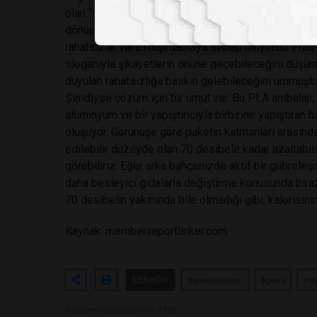
olan “cam dönüşüm sıcaklığıyla” ilgiliydi. Polilakti
dönüşüm sıcaklığı var. Bu yüzden paketi ellemek, po
rahatsızlık verici hışırdamaya sebep oluyordu. Frito-
sloganıyla şikayetlerin önüne geçebileceğini düşünm
duyulan rahatsızlığa baskın gelebileceğini ummuştu
Şimdiyse çözüm için bir umut var. Bu PLA ambalajı,
alüminyum ve bir yapıştırıcıyla birbirine yapıştıra
oluşuyor. Görünüşe göre paketin katmanları arasında e
edilebilir düzeyde olan 70 desibele kadar azaltabili
görebiliriz. Eğer arka bahçenizde aktif bir gübreleş
daha besleyici gıdalarla değiştirme konusunda biraz 
70 desibelin yakınında bile olmadığı gibi, kalorisini
Kaynak:
member.reportlinker.com
Etiketler
#geridönüşüm
#çevre
#at
Toplam Görüntülenme 1785