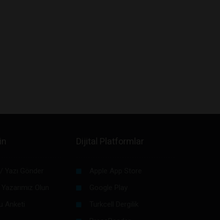
in
Dijital Platformlar
/ Yazı Gönder
Apple App Store
 Yazarımız Olun
Google Play
u Anketi
Turkcell Dergilik