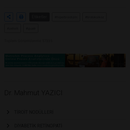
Etiketler
#hipertiroidizm
#tirotoksikoz
#zehirli
#guatr
Toplam Görüntülenme 57335
Dr. Mahmut YAZICI
TİROİT NODÜLLERİ
DİYABETİK RETİNOPATİ