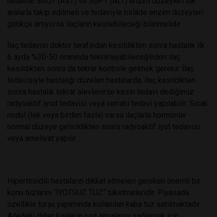
nedenle SGOT (AST) ve SGPT (ALT) enzim düzeyleri sık
aralarla takip edilmeli ve tedaviyle birlikte enzim düzeyleri
gittikçe artıyorsa ilaçların kesilebileceği bilinmelidir.
İlaç tedavisi doktor tarafından kesildikten sonra hastalık ilk
6 ayda %30-50 oranında tekrarlayabileceğinden ilaç
kesildikten sonra da tekrar kontrole gelmek gerekir. İlaç
tedavisiyle hastalığı düzelen hastalarda, ilaç kesildikten
sonra hastalık tekrar alevlenirse kesin tedavi dediğimiz
radyoaktif iyod tedavisi veya cerrahi tedavi yapılabilir. Sıcak
nodül (tek veya birden fazla) varsa ilaçlarla hormonlar
normal düzeye getirildikten sonra radyoaktif iyot tedavisi
veya ameliyat yapılır.
Hipertiroidili hastaların dikkat etmeleri gereken önemli bir
konu tuzlarını “İYOTSUZ TUZ” tüketmeleridir. Piyasada
özellikle turşu yapımında kullanılan kaba tuz satılmaktadır.
Ailedeki diğer kişilerin iyot almalarını sağlamak için