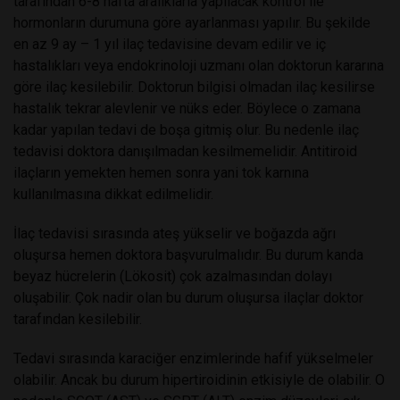
tarafından 6-8 hafta aralıklarla yapılacak kontrol ile
hormonların durumuna göre ayarlanması yapılır. Bu şekilde
en az 9 ay – 1 yıl ilaç tedavisine devam edilir ve iç
hastalıkları veya endokrinoloji uzmanı olan doktorun kararına
göre ilaç kesilebilir. Doktorun bilgisi olmadan ilaç kesilirse
hastalık tekrar alevlenir ve nüks eder. Böylece o zamana
kadar yapılan tedavi de boşa gitmiş olur. Bu nedenle ilaç
tedavisi doktora danışılmadan kesilmemelidir. Antitiroid
ilaçların yemekten hemen sonra yani tok karnına
kullanılmasına dikkat edilmelidir.
İlaç tedavisi sırasında ateş yükselir ve boğazda ağrı
oluşursa hemen doktora başvurulmalıdır. Bu durum kanda
beyaz hücrelerin (Lökosit) çok azalmasından dolayı
oluşabilir. Çok nadir olan bu durum oluşursa ilaçlar doktor
tarafından kesilebilir.
Tedavi sırasında karaciğer enzimlerinde hafif yükselmeler
olabilir. Ancak bu durum hipertiroidinin etkisiyle de olabilir. O