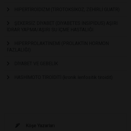
HİPERTİROİDİZM (TİROTOKSİKOZ, ZEHİRLİ GUATR)
ŞEKERSİZ DİYABET (DİYABETES İNSİPİDUS) AŞIRI
İDRAR YAPMA/AŞIRI SU İÇME HASTALIĞI
HİPERPROLAKTİNEMİ (PROLAKTİN HORMON
FAZLALIĞI)
DİYABET VE GEBELİK
HASHİMOTO TİROİDİTİ (kronik lenfositik tiroidit)
Köşe Yazarları