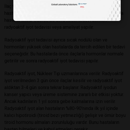
İlaç tedavisiyle hormonların normal düzeye geldiği
hastalarda ilaçlar azaltılarak kesilir. İlaçlar kesildikten sonra
hastalık tekrar ederse bu defa kesin tedavi denilen
radyoaktif iyot tedavisi veya ameliyat yapılır.
Radyoaktif iyot tedavisi ayrıca sıcak nodülü olan ve
hormonları yüksek olan hastalarda da tercih edilen bir tedavi
seçeneğidir. Bu hastalarda önce ilaçlarla hormonlar normale
getirilir ve sonra radyoaktif iyot tedavisi yapılır.
Radyoaktif iyot, Nükleer Tıp uzmanlarınca verilir. Radyoaktif
iyot verilmeden 3 gün önce ilaçlar kesilir ve radyoaktif iyot
aldıktan 3-4 gün sonra tekrar başlanır. Radyoaktif iyodun
kanser yapıcı veya üreme sistemine zararlı bir etkisi yoktur.
Ancak kadınların 1 yıl sonra gebe kalmalarına izin verilir.
Radyoaktif iyot alan hastaların %80-90’nında ilk yıl içinde
kalıcı hipotiroidi (tiroid bezi yetmezliği) gelişir ve ömür boyu
tiroid hormonu almaları zorunluluğu vardır. Bunu hastaların
baştan bilmeleri ve kabul etmeleri gerekir.