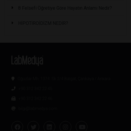
8 Felsefi Öğretiye Göre Hayatın Anlamı Nedir?
HİPOTİROİDİZM NEDİR?
Oğuzlar Mh. 1374. Sk 2/4 Balgat, Çankaya / Ankara
+90 312 342 22 45
+90 312 342 22 46
bilgi@labmedya.com