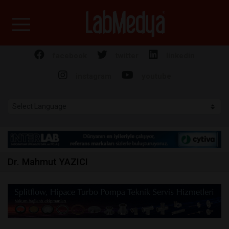
Labmedya - Laboratuv
facebook
twitter
linkedin
instagram
youtube
Dr. Mahmut YAZICI