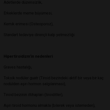
Adetlerde düzensizlik,
Erkeklerde meme büyümesi,
Kemik erimesi (Osteoporoz),
Standart tedaviye dirençli kalp yetmezliği.
Hipertiroidizm’in nedenleri
Graves hastalığı,
Toksik nodüler guatr (Tiroid bezindeki aktif bir veya bir kaç
nodülden aşırı hormon salgılanması),
Tiroid bezinin iltihapları (tiroiditler),
Aşırı tiroid hormonu almakla (bilerek veya istemeden),