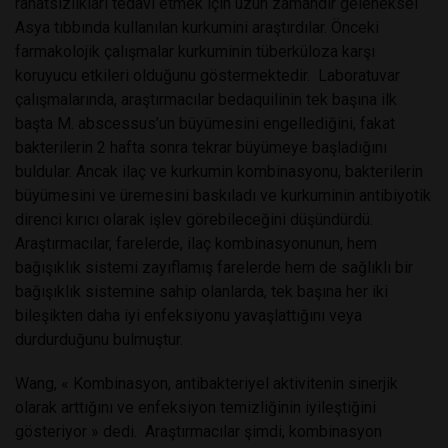
rahatsızlıkları tedavi etmek için uzun zamandır geleneksel
Asya tıbbında kullanılan kurkumini araştırdılar. Önceki
farmakolojik çalışmalar kurkuminin tüberküloza karşı
koruyucu etkileri olduğunu göstermektedir. Laboratuvar
çalışmalarında, araştırmacılar bedaquilinin tek başına ilk
başta M. abscessus’un büyümesini engellediğini, fakat
bakterilerin 2 hafta sonra tekrar büyümeye başladığını
buldular. Ancak ilaç ve kurkumin kombinasyonu, bakterilerin
büyümesini ve üremesini baskıladı ve kurkuminin antibiyotik
direnci kırıcı olarak işlev görebileceğini düşündürdü.
Araştırmacılar, farelerde, ilaç kombinasyonunun, hem
bağışıklık sistemi zayıflamış farelerde hem de sağlıklı bir
bağışıklık sistemine sahip olanlarda, tek başına her iki
bileşikten daha iyi enfeksiyonu yavaşlattığını veya
durdurduğunu bulmuştur.
Wang, « Kombinasyon, antibakteriyel aktivitenin sinerjik
olarak arttığını ve enfeksiyon temizliğinin iyileştiğini
gösteriyor » dedi. Araştırmacılar şimdi, kombinasyon