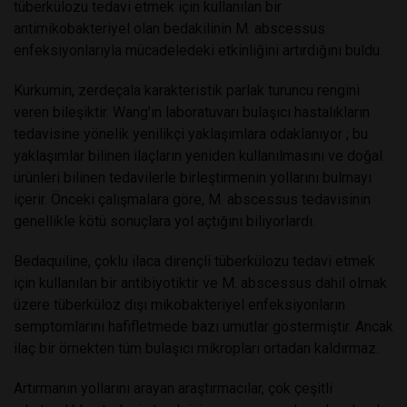
tüberkülozu tedavi etmek için kullanılan bir
antimikobakteriyel olan bedakilinin M. abscessus
enfeksiyonlarıyla mücadeledeki etkinliğini artırdığını buldu.
Kurkumin, zerdeçala karakteristik parlak turuncu rengini
veren bileşiktir. Wang’ın laboratuvarı bulaşıcı hastalıkların
tedavisine yönelik yenilikçi yaklaşımlara odaklanıyor ; bu
yaklaşımlar bilinen ilaçların yeniden kullanılmasını ve doğal
ürünleri bilinen tedavilerle birleştirmenin yollarını bulmayı
içerir. Önceki çalışmalara göre, M. abscessus tedavisinin
genellikle kötü sonuçlara yol açtığını biliyorlardı.
Bedaquiline, çoklu ilaca dirençli tüberkülozu tedavi etmek
için kullanılan bir antibiyotiktir ve M. abscessus dahil olmak
üzere tüberküloz dışı mikobakteriyel enfeksiyonların
semptomlarını hafifletmede bazı umutlar göstermiştir. Ancak
ilaç bir örnekten tüm bulaşıcı mikropları ortadan kaldırmaz.
Artırmanın yollarını arayan araştırmacılar, çok çeşitli