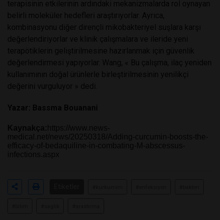
terapisinin etkilerinin ardındaki mekanizmalarda rol oynayan
belirli moleküler hedefleri araştırıyorlar. Ayrıca,
kombinasyonu diğer dirençli mikobakteriyel suşlara karşı
değerlendiriyorlar ve klinik çalışmalara ve ileride yeni
terapötiklerin geliştirilmesine hazırlanmak için güvenlik
değerlendirmesi yapıyorlar. Wang, « Bu çalışma, ilaç yeniden
kullanımının doğal ürünlerle birleştirilmesinin yenilikçi
değerini vurguluyor » dedi.
Yazar: Bassma Bouanani
Kaynakça:
https://www.news-
medical.net/news/20250318/Adding-curcumin-boosts-the-
efficacy-of-bedaquiline-in-combating-M-abscessus-
infections.aspx
Etiketler
#kurkumim
#enfeksiyon
#bakteri
#bilim
#saglik
#arastırma