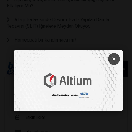
Etkiliyor Mu?
Alerji Tedavisinde Devrim: Evde Yapılan Damla
Tedavisi (SLIT) İğnelere Meydan Okuyor.
Homeopati bir kandırmaca mı?
×
Köşe Yazarları
Şirket Haberleri
Etkinlikler
Yayınlarımız