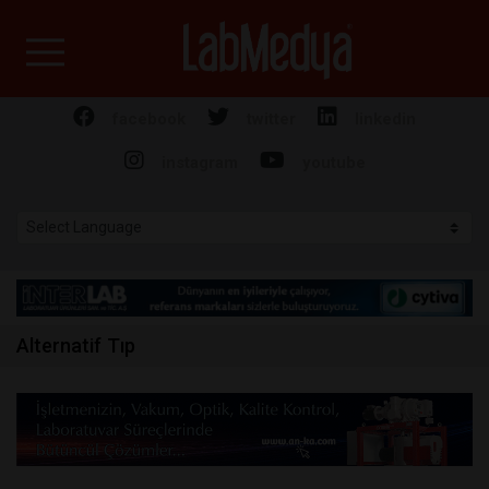
Labmedya - Laboratuv
facebook
twitter
linkedin
instagram
youtube
Alternatif Tıp