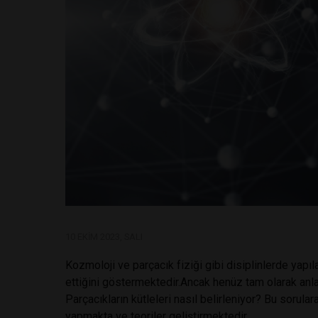
10 EKIM 2023, SALI
Kozmoloji ve parçacık fiziği gibi disiplinlerde yapı
ettiğini göstermektedir.Ancak henüz tam olarak anla
Parçacıkların kütleleri nasıl belirleniyor? Bu sorula
yapmakta ve teoriler geliştirmektedir.