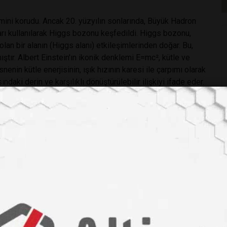
zemini korudu. Ancak 20. yüzyılın sonlarında, Büyük Hadron
ıları kullanılarak Higgs bozonu keşfedildi. Higgs bozonu,
an bir alanın (Higgs alanı) etkileşimlerinden doğar. Bu,
ştır. Albert Einstein'ın ikonik denklemi E=mc², kütle ve
snenin kütle enerjisinin, ışık hızının karesi ile çarpımı olarak
ndaki derin ve karşılıklı dönüştürülebilir ilişkiyi ifade eder.
 etkileşen büyük bir miktar madde bulunmaktadır. Bu
 anlaşılamamış bir kütlenin kaynağıdır. Karanlık madde,
erinde büyük bir etkiye sahiptir ve evrenin genişlemesini
 evrenin karmaşıklığını ve mucizesini hatırlatır. Her yeni
meye katkı sağlar.Unutmayalım ki her soru bir keşif
k için yapılan bu heyecan verici çalışmalar, gelecekteki
gi sağlayacaktır.