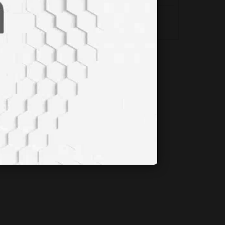
HİPOTİROİDİZM NEDİR?