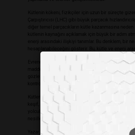
Kütlenin kökeni, fizikçiler için uzun bir süreçte gi
Çarpıştırıcısı (LHC) gibi büyük parçacık hızlandırıc
diğer temel parçacıkların kütle kazanmasına neden ol
kütlenin kaynağını açıklamak için büyük bir adım atmı
enerji arasındaki ilişkiyi tanımlar. Bu denklem, bir ne
hesaplanabileceğini gösterir. Bu, kütle ve enerji arası
Evrende görünmeyen ve sadece kütleçekimi yoluyla
maddeye "karanlık madde" denir ve henüz tam olarak
gözle görünmeyen ancak galaksilerin hareketleri üz
kontrol edebilir.
Kütlenin gizemiyle ilgili yapılan bu araştırmalar bize
keşif, bizi daha da ileriye götürerek bilgi ve ilerle
yolculuğunun başlangıcıdır. Kütlenin gizemini çözme
nesiller için daha iyi bir anlayış ve daha derin bir bil
Yazar: