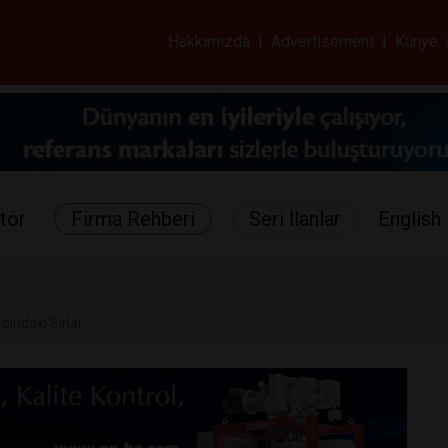
ar ve Sağlık Gazetes
Hakkımızda
|
Advertisement
|
Künye
tör
Firma Rehberi
Seri İlanlar
English 
dındaki Sırlar