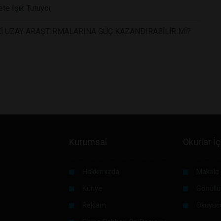
te Işık Tutuyor
İ UZAY ARAŞTIRMALARINA GÜÇ KAZANDIRABİLİR Mİ?
Kurumsal
Okurlar İç
Hakkımızda
Makale 
Künye
Gönüllü
Reklam
Okuyuc