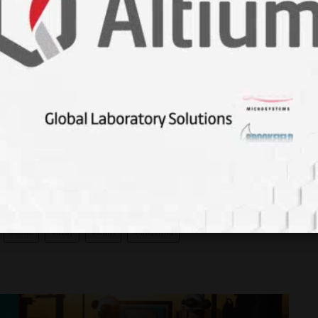
s von seinem Energieinhalt abhängig?" Annalen der Physik,
asses of Gauge Bosons." Physical Review Letters, 13(16),
Astronomy & Astrophysics." Saunders College Publishing.
#kütle
#uzay
#bilim
#araştırma