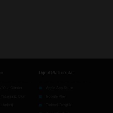
in
Dijital Platformlar
/ Yazı Gönder
Apple App Store
 Yazarımız Olun
Google Play
u Anketi
Turkcell Dergilik