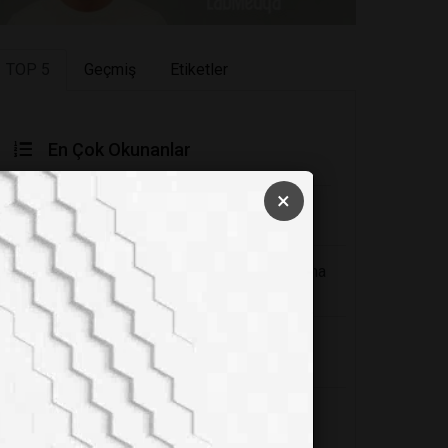
TOP 5
Geçmiş
Etiketler
En Çok Okunanlar
×
Sağlığınıza Zararlı 6 Kumaş Türü
Yoğurt ve kanser konusu: Şaka olmalı ama
çok kötü bir şaka
Periyodik cetvelin babası: Dimitri
Mendeleyev
8 Felsefi Öğretiye Göre Hayatın Anlamı
Nedir?