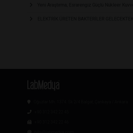
Yeni Araştırma, Esrarengiz Güçlü Nükleer Kuvve
ELEKTRİK ÜRETEN BAKTERİLER GELECEKTEK
Oğuzlar Mh. 1374. Sk 2/4 Balgat, Çankaya / Ankara
+90 312 342 22 45
+90 312 342 22 46
bilgi@labmedya.com