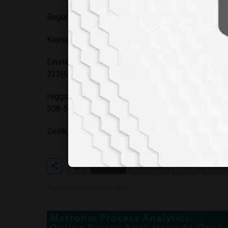
Begüm Kaynak
Kaynakça:
Einstein, A. (1905). "Ist die Trägheit eines Körper
323(6), 639-641.
Higgs, P. W. (1964). "Broken Symmetries and the M
508-509.
Zeilik, M., & Gregory, S. A. (1998). "Introductory 
Etiketler
#labmedya
#atom
#fizik
Toplam Görüntülenme 1629