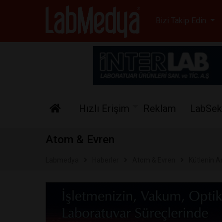
Labmedya - Laboratuv
Bizi Takip Edin
Hızlı Erişim
Reklam
LabSek
Atom & Evren
Labmedya
Haberler
Atom & Evren
Kütlenin Ar