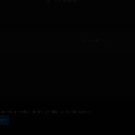
PressReader
©
LABMEDYA
 tanımlama bilgilerinden (cookies) faydalanıyoruz.
am