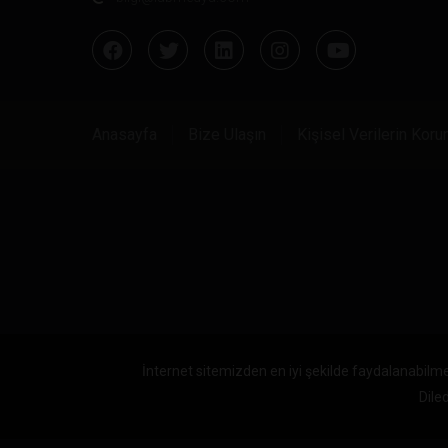
Anasayfa
Bize Ulaşın
Kişisel Verilerin Kor
İnternet sitemizden en iyi şekilde faydalanabilme
Diled