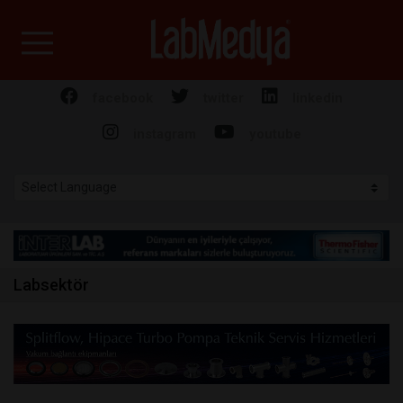
Labmedya - Laboratuv
facebook
twitter
linkedin
instagram
youtube
Labsektör