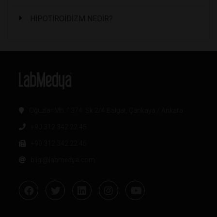
HİPOTİROİDİZM NEDİR?
Oğuzlar Mh. 1374. Sk 2/4 Balgat, Çankaya / Ankara
+90 312 342 22 45
+90 312 342 22 46
bilgi@labmedya.com