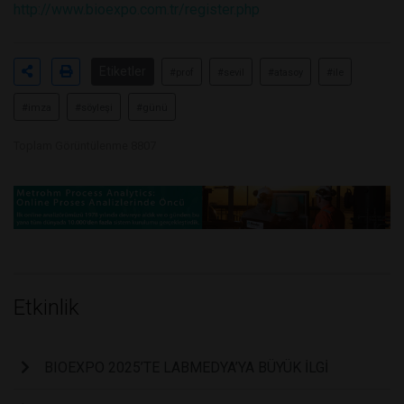
http://www.bioexpo.com.tr/register.php
Etiketler
#prof
#sevil
#atasoy
#ile
#imza
#söyleşi
#günü
Toplam Görüntülenme 8807
Etkinlik
BIOEXPO 2025’TE LABMEDYA’YA BÜYÜK İLGİ