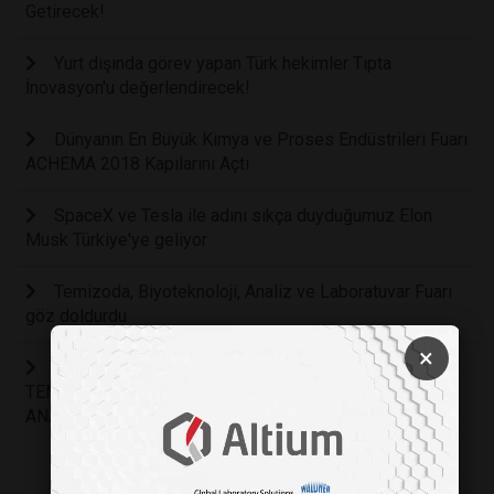
Getirecek!
Yurt dışında görev yapan Türk hekimler Tıpta
İnovasyon'u değerlendirecek!
Dünyanın En Büyük Kimya ve Proses Endüstrileri Fuarı
ACHEMA 2018 Kapılarını Açtı
SpaceX ve Tesla ile adını sıkça duyduğumuz Elon
Musk Türkiye'ye geliyor
Temizoda, Biyoteknoloji, Analiz ve Laboratuvar Fuarı
göz doldurdu
×
TÜRKİYE'NİN LABORATUVAR TEKNOLOJİLERİ
TEMALI FUARI BÜYÜK BULUŞMA İÇİN HAZIRLANIYOR:
ANALYTECH 2017