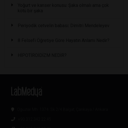
Yoğurt ve kanser konusu: Şaka olmalı ama çok
kötü bir şaka
Periyodik cetvelin babası: Dimitri Mendeleyev
8 Felsefi Öğretiye Göre Hayatın Anlamı Nedir?
HİPOTİROİDİZM NEDİR?
Oğuzlar Mh. 1374. Sk 2/4 Balgat, Çankaya / Ankara
+90 312 342 22 45