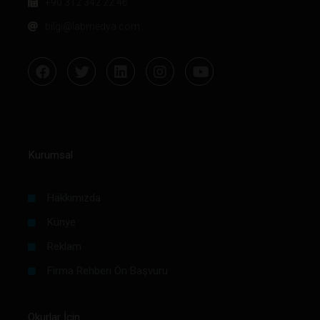
+90 312 342 22 46
bilgi@labmedya.com
Kurumsal
Hakkımızda
Künye
Reklam
Firma Rehberi Ön Başvuru
Okurlar İçin