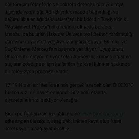
doktorasını felsefede ve doktora derecesini biyokimya
alanında yapmıştır. Adli Bilimler, madde bağımlılığı ve
bağımlılık alanlarında uluslararası bir liderdir. Türkiye’de ki
“Masumiyet Projesi”nin direktörü olmakla beraber,
İstanbul’da bulunan Üsküdar Üniversitesi Rektör Yardımcılığı
görevine devam ediyor. Aynı zamanda Sosyal Bilimler ve
Suç Önleme Merkezi’nin başında yer alıyor. “Uyuşturucu
Önleme Komisyonu” üyesi olan Atasoy’un; kriminologlar ve
suçların çözülmesi için kullanılan fiziksel kanıtlar hakkında
bir televizyon programı vardır.
17-19 Nisan tarihleri arasında gerçekleşecek olan BIOEXPO
fuarına sizi de davet ediyoruz. 502 nolu stantta
ziyaretçilerimizi bekliyor olacağız.
Bioexpo fuarları için ayrıntılı bilgiye
www.bioexpo.com.tr
adresinden ulaşabilir, aşağıdaki linkten kayıt olup fuara
ücretsiz giriş sağlayabilirsiniz.