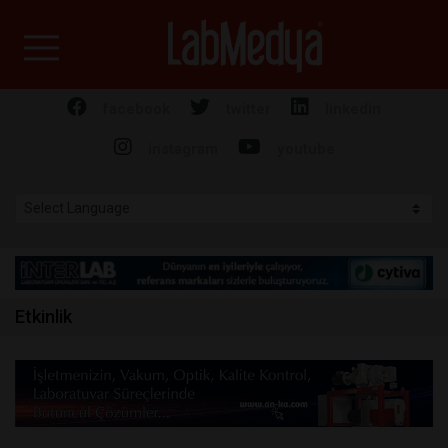
Labmedya - Laboratuv
facebook
twitter
linkedin
instagram
youtube
Etkinlik