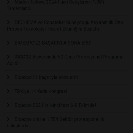
Maden Türkiye 2024 Fuarı Satışlarının %98’i
Tamamlandı
DECHEMA ve Constellar Güneydoğu Asya'nın İlk Özel
Proses Teknolojisi Ticaret Etkinliğini Başlattı
BIOEXPO’22 BAŞARIYLA SONA ERDİ
ISCC’22 Bünyesinde 50 Genç Profesyonel Programı
Açıldı!
Bioexpo'21 başarıyla sona erdi
Türkiye 14. Gıda Kongresi
Bioexpo 2021’in ikinci fazı 6-8 Ekim’de!
Bioexpo online 1.784 Sektör profesyonelini
buluşturdu