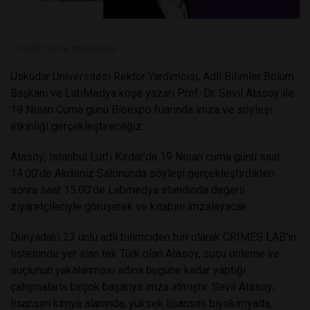
11 MART 2019, PAZARTESI
Üsküdar Üniversitesi Rektör Yardımcısı, Adli Bilimler Bölüm
Başkanı ve LabMedya köşe yazarı Prof. Dr. Sevil Atasoy ile
19 Nisan Cuma günü Bioexpo fuarında imza ve söyleşi
etkinliği gerçekleştireceğiz.
Atasoy; İstanbul Lütfi Kırdar’da 19 Nisan cuma günü saat
14.00’de Akdeniz Salonunda söyleşi gerçekleştirdikten
sonra saat 15.00’de Labmedya standında değerli
ziyaretçileriyle görüşerek ve kitabını imzalayacak.
Dünyadaki 23 ünlü adli bilimciden biri olarak CRIMES LAB’ın
listesinde yer alan tek Türk olan Atasoy, suçu önleme ve
suçlunun yakalanması adına bugüne kadar yaptığı
çalışmalarla birçok başarıya imza atmıştır. Sevil Atasoy;
lisansını kimya alanında, yüksek lisansını biyokimyada,