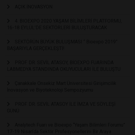
AÇIK İNOVASYON
4. BIOEXPO 2020 YAŞAM BİLİMLERİ PLATFORMU,
16-18 EYLÜL’DE SEKTÖRLERİ BULUŞTURACAK
SEKTÖRÜN BÜYÜK BULUŞMASI “ Bioexpo 2019”
BAŞARIYLA GERÇEKLEŞTİ!
PROF. DR. SEVİL ATASOY, BİOEXPO FUARINDA
LABMEDYA STANDINDA OKUYUCULARI İLE BULUŞTU
Çanakkale Onsekiz Mart Üniversitesi Girişimcilik
İnovasyon ve Biyoteknoloji Sempozyumu
PROF. DR. SEVİL ATASOY İLE İMZA VE SÖYLEŞİ
GÜNÜ
Analytech Fuarı ve Bioexpo “Yaşam Bilimleri Forumu”
17-19 Nisan’da Sektör Profesyonellerini Bir Araya