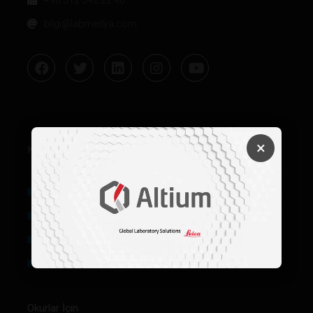
bilgi@labmedya.com
×
Kurumsal
Hakkımızda
Künye
Reklam
Firma Rehberi Ön Başvuru
Okurlar İçin