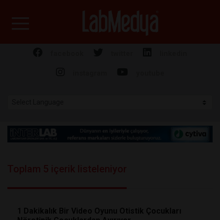
Labmedya - Laboratuv
facebook
twitter
linkedin
instagram
youtube
Toplam 5 içerik listeleniyor
1 Dakikalık Bir Video Oyunu Otistik Çocukları