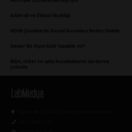
Nörotipik Çocuklardan Ayırıyor
Adderall ve Dikkat Eksikliği
DEHB Çocuklarda Sosyal Sorunlara Neden Olabilir
Genler Bir Kişiyi Katil Yapabilir mi?
Bilim, nöbet ve uyku bozukluklarını durdurma
yolunda
Oğuzlar Mh. 1374. Sk 2/4 Balgat, Çankaya / Ankara
+90 312 342 22 45
+90 312 342 22 46