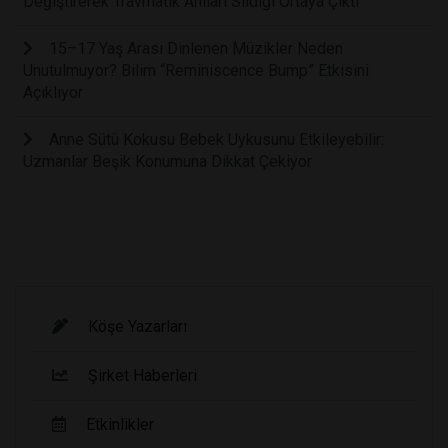
Değiştirerek Travmatik Anıları Sildiği Ortaya Çıktı
15–17 Yaş Arası Dinlenen Müzikler Neden
Unutulmuyor? Bilim “Reminiscence Bump” Etkisini
Açıklıyor
Anne Sütü Kokusu Bebek Uykusunu Etkileyebilir:
Uzmanlar Beşik Konumuna Dikkat Çekiyor
Köşe Yazarları
Şirket Haberleri
Etkinlikler