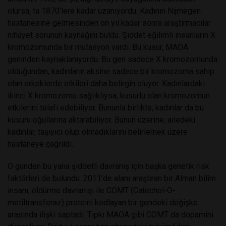
olursa, ta 1870’lere kadar uzanıyordu. Kadının Nijmegen
hastanesine gelmesinden on yıl kadar sonra araştırmacılar
nihayet sorunun kaynağını buldu. Şiddet eğilimli insanların X
kromozomunda bir mutasyon vardı. Bu kusur, MAOA
geninden kaynaklanıyordu. Bu gen sadece X kromozomunda
olduğundan, kadınların aksine sadece bir kromozoma sahip
olan erkeklerde etkileri daha belirgin oluyor. Kadınlardaki
ikinci X kromozomu sağlıklıysa, kusurlu olan kromozomun
etkilerini telafi edebiliyor. Bununla birlikte, kadınlar da bu
kusuru oğullarına aktarabiliyor. Bunun üzerine, ailedeki
kadınlar, taşıyıcı olup olmadıklarını belirlemek üzere
hastaneye çağrıldı.
O günden bu yana şiddetli davranış için başka genetik risk
faktörleri de bulundu. 2011’de alanı araştıran bir Alman bilim
insanı, öldürme davranışı ile COMT (Catechol-O-
metiltransferaz) proteini kodlayan bir gendeki değişke
arasında ilişki saptadı. Tıpkı MAOA gibi COMT da dopamini