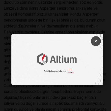
doldurup şöminenin üstünde sergilemekten söz ediyordu.
Lanza’ya daha sonra Asperger sendromu, anksiyete ve
obsesif kompulsif bozukluk teşhisleri kondu. Asperger
sendromunun şiddetle bir ilişkisi olmasa da, bu durum onun
şiddetli düşüncelerini ve davranışlarını gizlemiş olabilir.
Psikiyatrist tavsiyesi üzerine annesi onu okuldan alıp evde
eğitmeye başladı. Lanza’nın çektiği güçlükleri fark edenler
×
olduysa da, Ford, onun “duygusal buhranının bariz şekilde
gözden kaçtığı,” görüşünde. Ergenlik hassas bir dönem ve
bunun tek nedeni artan hormonların yol açtığı duygudurum
değişiklikleri değil. Zihinsel rahatsızlıkların kendini
göstermesinin en olası olduğu dönem de ergenlik. Söz
gelimi şizofreni semptomları genelde bu dönemde ve genç
yetişkinlikte ortaya çıkıyor. Bilim insanları Harvard’da geçen
Ocak ayında yaptıkları araştırmada bu zamanlamadan
sorumlu olabilecek bir geni tespit ettiler. Beyin normalde
olgunlaştıkça nöronlar arasındaki gereksiz bağlantıları
siliyor ve bu doğal sürece sinaptik budama adı veriliyor. Bu
işlem düşünce ve planlamadan sorumlu prefrontal kortekste