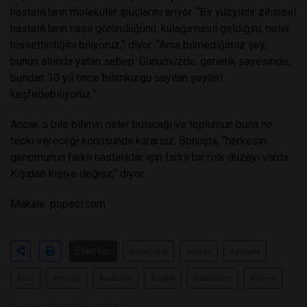
hastalıkların moleküler ipuçlarını arıyor. “Bir yüzyıldır zihinsel
hastalıkların nasıl göründüğünü, kulağa nasıl geldiğini, neler
hissettirdiğini biliyoruz,” diyor. “Ama bilmediğimiz şey,
bunun altında yatan sebep. Günümüzde, genetik sayesinde,
bundan 10 yıl önce bilimkurgu sayılan şeyleri
keşfedebiliyoruz.”
Ancak o bile bilimin neler bulacağı ve toplumun buna ne
tepki vereceği konusunda kararsız. Sonuçta, “herkesin
genomunun farklı hastalıklar için farklı bir risk düzeyi vardır.
Kişiden kişiye değişir,” diyor.
Makale:
popsci.com
Etiketler
#labmedya
#adlitıp
#genetik
#suç
#biyoloji
#psikoloji
#sağlık
#sinirbilim
#sosyal