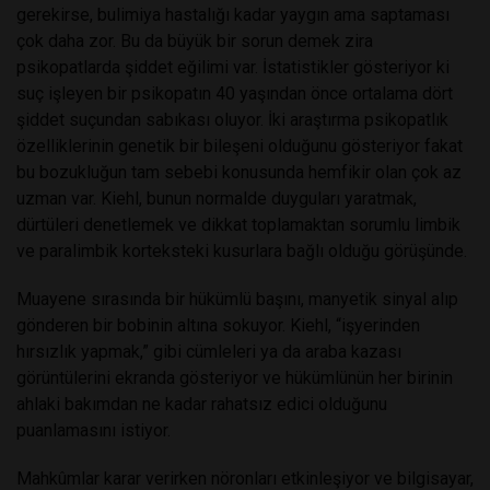
gerekirse, bulimiya hastalığı kadar yaygın ama saptaması
çok daha zor. Bu da büyük bir sorun demek zira
psikopatlarda şiddet eğilimi var. İstatistikler gösteriyor ki
suç işleyen bir psikopatın 40 yaşından önce ortalama dört
şiddet suçundan sabıkası oluyor. İki araştırma psikopatlık
özelliklerinin genetik bir bileşeni olduğunu gösteriyor fakat
bu bozukluğun tam sebebi konusunda hemfikir olan çok az
uzman var. Kiehl, bunun normalde duyguları yaratmak,
dürtüleri denetlemek ve dikkat toplamaktan sorumlu limbik
ve paralimbik korteksteki kusurlara bağlı olduğu görüşünde.
Muayene sırasında bir hükümlü başını, manyetik sinyal alıp
gönderen bir bobinin altına sokuyor. Kiehl, “işyerinden
hırsızlık yapmak,” gibi cümleleri ya da araba kazası
görüntülerini ekranda gösteriyor ve hükümlünün her birinin
ahlaki bakımdan ne kadar rahatsız edici olduğunu
puanlamasını istiyor.
Mahkûmlar karar verirken nöronları etkinleşiyor ve bilgisayar,