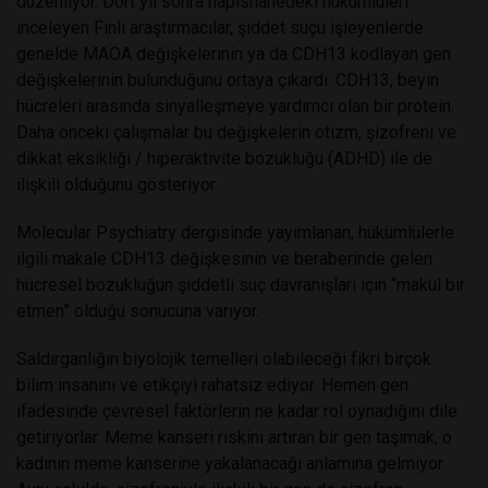
düzenliyor. Dört yıl sonra hapishanedeki hükümlüleri
inceleyen Finli araştırmacılar, şiddet suçu işleyenlerde
genelde MAOA değişkelerinin ya da CDH13 kodlayan gen
değişkelerinin bulunduğunu ortaya çıkardı. CDH13, beyin
hücreleri arasında sinyalleşmeye yardımcı olan bir protein.
Daha önceki çalışmalar bu değişkelerin otizm, şizofreni ve
dikkat eksikliği / hiperaktivite bozukluğu (ADHD) ile de
ilişkili olduğunu gösteriyor.
Molecular Psychiatry dergisinde yayımlanan, hükümlülerle
ilgili makale CDH13 değişkesinin ve beraberinde gelen
hücresel bozukluğun şiddetli suç davranışları için “makul bir
etmen” olduğu sonucuna varıyor.
Saldırganlığın biyolojik temelleri olabileceği fikri birçok
bilim insanını ve etikçiyi rahatsız ediyor. Hemen gen
ifadesinde çevresel faktörlerin ne kadar rol oynadığını dile
getiriyorlar. Meme kanseri riskini artıran bir gen taşımak, o
kadının meme kanserine yakalanacağı anlamına gelmiyor.