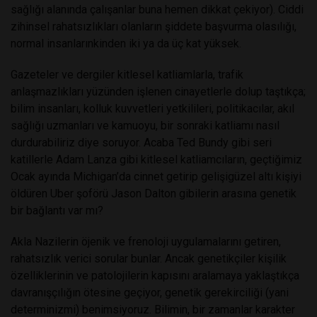
sağlığı alanında çalışanlar buna hemen dikkat çekiyor). Ciddi
zihinsel rahatsızlıkları olanların şiddete başvurma olasılığı,
normal insanlarınkinden iki ya da üç kat yüksek.
Gazeteler ve dergiler kitlesel katliamlarla, trafik
anlaşmazlıkları yüzünden işlenen cinayetlerle dolup taştıkça;
bilim insanları, kolluk kuvvetleri yetkilileri, politikacılar, akıl
sağlığı uzmanları ve kamuoyu, bir sonraki katliamı nasıl
durdurabiliriz diye soruyor. Acaba Ted Bundy gibi seri
katillerle Adam Lanza gibi kitlesel katliamcıların, geçtiğimiz
Ocak ayında Michigan’da cinnet getirip gelişigüzel altı kişiyi
öldüren Uber şoförü Jason Dalton gibilerin arasına genetik
bir bağlantı var mı?
Akla Nazilerin öjenik ve frenoloji uygulamalarını getiren,
rahatsızlık verici sorular bunlar. Ancak genetikçiler kişilik
özelliklerinin ve patolojilerin kapısını aralamaya yaklaştıkça
davranışçılığın ötesine geçiyor, genetik gerekirciliği (yani
determinizmi) benimsiyoruz. Bilimin, bir zamanlar karakter