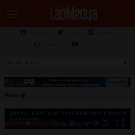
Labmedya - Laboratuv
facebook
twitter
linkedin
instagram
youtube
Psikoloji