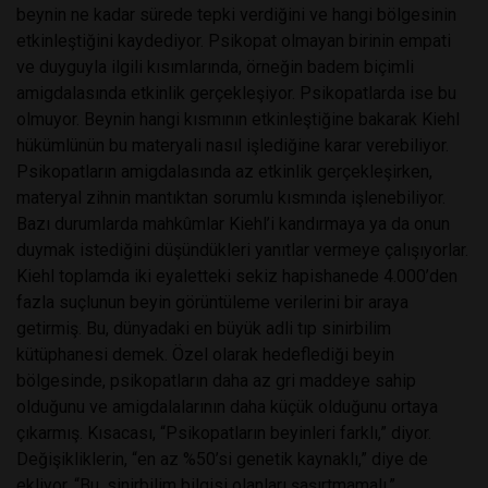
beynin ne kadar sürede tepki verdiğini ve hangi bölgesinin
etkinleştiğini kaydediyor. Psikopat olmayan birinin empati
ve duyguyla ilgili kısımlarında, örneğin badem biçimli
amigdalasında etkinlik gerçekleşiyor. Psikopatlarda ise bu
olmuyor. Beynin hangi kısmının etkinleştiğine bakarak Kiehl
hükümlünün bu materyali nasıl işlediğine karar verebiliyor.
Psikopatların amigdalasında az etkinlik gerçekleşirken,
materyal zihnin mantıktan sorumlu kısmında işlenebiliyor.
Bazı durumlarda mahkûmlar Kiehl’i kandırmaya ya da onun
duymak istediğini düşündükleri yanıtlar vermeye çalışıyorlar.
Kiehl toplamda iki eyaletteki sekiz hapishanede 4.000’den
fazla suçlunun beyin görüntüleme verilerini bir araya
getirmiş. Bu, dünyadaki en büyük adli tıp sinirbilim
kütüphanesi demek. Özel olarak hedeflediği beyin
bölgesinde, psikopatların daha az gri maddeye sahip
olduğunu ve amigdalalarının daha küçük olduğunu ortaya
çıkarmış. Kısacası, “Psikopatların beyinleri farklı,” diyor.
Değişikliklerin, “en az %50’si genetik kaynaklı,” diye de
ekliyor. “Bu, sinirbilim bilgisi olanları şaşırtmamalı.”