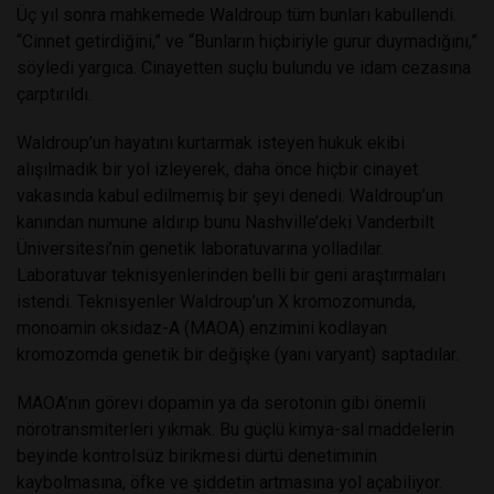
Üç yıl sonra mahkemede Waldroup tüm bunları kabullendi.
“Cinnet getirdiğini,” ve “Bunların hiçbiriyle gurur duymadığını,”
söyledi yargıca. Cinayetten suçlu bulundu ve idam cezasına
çarptırıldı.
Waldroup’un hayatını kurtarmak isteyen hukuk ekibi
alışılmadık bir yol izleyerek, daha önce hiçbir cinayet
vakasında kabul edilmemiş bir şeyi denedi. Waldroup’un
kanından numune aldırıp bunu Nashville’deki Vanderbilt
Üniversitesi’nin genetik laboratuvarına yolladılar.
Laboratuvar teknisyenlerinden belli bir geni araştırmaları
istendi. Teknisyenler Waldroup’un X kromozomunda,
monoamin oksidaz-A (MAOA) enzimini kodlayan
kromozomda genetik bir değişke (yani varyant) saptadılar.
MAOA’nın görevi dopamin ya da serotonin gibi önemli
nörotransmiterleri yıkmak. Bu güçlü kimya-sal maddelerin
beyinde kontrolsüz birikmesi dürtü denetiminin
kaybolmasına, öfke ve şiddetin artmasına yol açabiliyor.