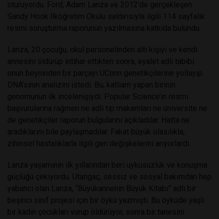
oturuyordu. Ford, Adam Lanza ve 2012’de gerçekleşen
Sandy Hook İlköğretim Okulu saldırısıyla ilgili 114 sayfalık
resmi soruşturma raporunun yazılmasına katkıda bulundu.
Lanza, 20 çocuğu, okul personelinden altı kişiyi ve kendi
annesini öldürüp intihar ettikten sonra, eyalet adli tabibi
onun beyninden bir parçayı UConn genetikçilerine yollayıp
DNA’sının analizini istedi. Bu, katliam yapan birinin
genomunun ilk incelenişiydi. Popular Science’ın resmi
başvurularına rağmen ne adli tıp makamları ne üniversite ne
de genetikçiler raporun bulgularını açıkladılar. Hatta ne
aradıklarını bile paylaşmadılar. Fakat büyük olasılıkla,
zihinsel hastalıklarla ilgili gen değişkelerini arıyorlardı.
Lanza yaşamının ilk yıllarından beri uykusuzluk ve konuşma
güçlüğü çekiyordu. Utangaç, sessiz ve sosyal bakımdan hep
yabancı olan Lanza, “Büyükannenin Büyük Kitabı” adlı bir
beşinci sınıf projesi için bir öykü yazmıştı. Bu öyküde yaşlı
bir kadın çocukları vurup öldürüyor, sonra bir tanesini