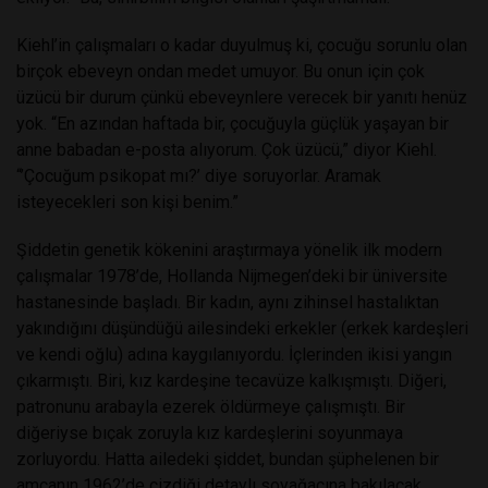
Kiehl’in çalışmaları o kadar duyulmuş ki, çocuğu sorunlu olan
birçok ebeveyn ondan medet umuyor. Bu onun için çok
üzücü bir durum çünkü ebeveynlere verecek bir yanıtı henüz
yok. “En azından haftada bir, çocuğuyla güçlük yaşayan bir
anne babadan e-posta alıyorum. Çok üzücü,” diyor Kiehl.
“’Çocuğum psikopat mı?’ diye soruyorlar. Aramak
isteyecekleri son kişi benim.”
Şiddetin genetik kökenini araştırmaya yönelik ilk modern
çalışmalar 1978’de, Hollanda Nijmegen’deki bir üniversite
hastanesinde başladı. Bir kadın, aynı zihinsel hastalıktan
yakındığını düşündüğü ailesindeki erkekler (erkek kardeşleri
ve kendi oğlu) adına kaygılanıyordu. İçlerinden ikisi yangın
çıkarmıştı. Biri, kız kardeşine tecavüze kalkışmıştı. Diğeri,
patronunu arabayla ezerek öldürmeye çalışmıştı. Bir
diğeriyse bıçak zoruyla kız kardeşlerini soyunmaya
zorluyordu. Hatta ailedeki şiddet, bundan şüphelenen bir
amcanın 1962’de çizdiği detaylı soyağacına bakılacak