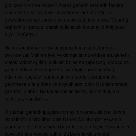
gibi çocuklara ne olacak? Acaba genetik testlerin faydası
olur mu? Şu an için hayır. Araştırmacılar bu testlerin
gelecekte de işe yarayıp yaramayacağını bilmiyor. “Genetiği
teşhisin bir parçası olarak kullanacak kadar iyi bilmiyoruz,”
diyor McCarroll.
Ne arayacağımız, ne bulacağımız konusunda bir sürü
çekince var. Mahremiyet ve damgalanma endişeleri, genetik
olarak şiddet eğilimi bulunan birine ne yapılacağı sorusu da
yanıt bekliyor. Fakat genetik işaretçiler hakkında bilgi
edinmek, suçluları saptamak için testleri beraberinde
getirmese bile şiddeti ve kaynaklarını daha iyi anlamamıza
yardımcı olabilir. Ne kadar çok anlarsak, önlemek için o
kadar şey yapabiliriz.
O yüzden genetik ipuçları aramayı bırakmak da zor. Johns
Hopkins’te sinirbilimci olan Daniel Weinberger, yaşamını
yitirmiş PTSD hastalarının beyinlerinden oluşan, dünyanın en
büyük koleksiyonuna sahip. Bu beyinlerde zihinsel