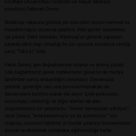
Fordham Üniversitesi Sinirbilim ve Hukuk Merkezi
yöneticisi Deborah Denno.
Waldroup vakasına gelince; jüri ona ölüm cezası vermedi ve
müebbet hapis cezasına çarptırdı. Katil genler savunması
işe yaradı. Daha sonraları, Waldroup’un genetik yapısının
kararda etkili olup olmadığı bir jüri üyesine sorulunca verdiği
yanıt, “Tabii ki” oldu.
Fakat Denno, gen değişkelerinin rolünün ve artmış şiddet
riski bağlantısının gerek mahkemeler gerekse de medya
tarafından yanlış anlaşıldığını savunuyor. Davranışsal
genetik, genetiğin yanı sıra çevresel kaynakları da
davranışların belirtisi olarak ele alıyor. İçine psikolojiyi,
sosyolojiyi, istatistiği ve diğer alanları da alan
disiplinlerarası bir çalışma bu. “Genler davranışları etkiliyor,”
diyor Denno, “ama belirlemiyor ya da yönetmiyor.” İşin
doğrusu, çevresel faktörler (ki bunlar yetersiz beslenmeden
sosyal ve ekonomik zorluklara, eğitimsizliğe kadar