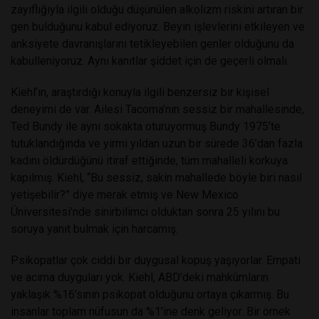
zayıflığıyla ilgili olduğu düşünülen alkolizm riskini artıran bir
gen bulduğunu kabul ediyoruz. Beyin işlevlerini etkileyen ve
anksiyete davranışlarını tetikleyebilen genler olduğunu da
kabulleniyoruz. Aynı kanıtlar şiddet için de geçerli olmalı.
Kiehl’ın, araştırdığı konuyla ilgili benzersiz bir kişisel
deneyimi de var. Ailesi Tacoma’nın sessiz bir mahallesinde,
Ted Bundy ile aynı sokakta oturuyormuş Bundy 1975’te
tutuklandığında ve yirmi yıldan uzun bir sürede 36’dan fazla
kadını öldürdüğünü itiraf ettiğinde, tüm mahalleli korkuya
kapılmış. Kiehl, “Bu sessiz, sakin mahallede böyle biri nasıl
yetişebilir?” diye merak etmiş ve New Mexico
Üniversitesi’nde sinirbilimci olduktan sonra 25 yılını bu
soruya yanıt bulmak için harcamış.
Psikopatlar çok ciddi bir duygusal kopuş yaşıyorlar. Empati
ve acıma duyguları yok. Kiehl, ABD’deki mahkûmların
yaklaşık %16’sının psikopat olduğunu ortaya çıkarmış. Bu
insanlar toplam nüfusun da %1’ine denk geliyor. Bir örnek