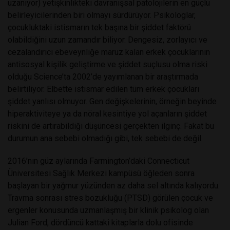
uzanıyor) yetişkinlikteki davranışsal patolojilerin en güçlü
belirleyicilerinden biri olmayı sürdürüyor. Psikologlar,
çocukluktaki istismarın tek başına bir şiddet faktörü
olabildiğini uzun zamandır biliyor. Dengesiz, zorlayıcı ve
cezalandırıcı ebeveynliğe maruz kalan erkek çocuklarının
antisosyal kişilik geliştirme ve şiddet suçlusu olma riski
olduğu Science’ta 2002’de yayımlanan bir araştırmada
belirtiliyor. Elbette istismar edilen tüm erkek çocukları
şiddet yanlısı olmuyor. Gen değişkelerinin, örneğin beyinde
hiperaktiviteye ya da nöral kesintiye yol açanların şiddet
riskini de artırabildiği düşüncesi gerçekten ilginç. Fakat bu
durumun ana sebebi olmadığı gibi, tek sebebi de değil.
2016’nın güz aylarında Farmington’daki Connecticut
Üniversitesi Sağlık Merkezi kampüsü öğleden sonra
başlayan bir yağmur yüzünden az daha sel altında kalıyordu.
Travma sonrası stres bozukluğu (PTSD) görülen çocuk ve
ergenler konusunda uzmanlaşmış bir klinik psikolog olan
Julian Ford, dördüncü kattaki kitaplarla dolu ofisinde