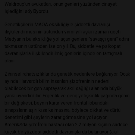
Waldroup’un avukatları, onun genleri yüzünden cinayet
işlediğini söylüyordu.
Genetikçilerin MAOA eksikliğiyle şiddetli davranışı
ilişkilendirmesinin üstünden yirmi yılı aşkın zaman geçti.
Medyanın bu eksikliğe yol açan genlere “savaşçı geni” adını
takmasının üstünden ise on yıl. Bu, şiddetle ve psikopat
davranışlarla ilişkilendirilmiş genlerin içinde en tartışmalı
olanı.
Zihinsel rahatsızlıklar da genetik nedenlere bağlanıyor. Ocak
ayında Harvardlı bilim insanları şizofreninin nedeni
olabilecek bir gen saptayarak akıl sağlığı alanında büyük
yankı uyandırdılar. Ergenlik ve genç yetişkinlik çağında genin
bir değişkesi, beynin karar veren frontal lobundaki
sinapsların aşırı kısa kalmasına, böylece dikkat ve dürtü
denetimi gibi şeylerin zarar görmesine yol açıyor.
Amerika’da şizofreni hastası olan 2,2 milyon kişinin sadece
küçük bir yüzdesi şiddetli davranışlarda bulunuyor (akıl