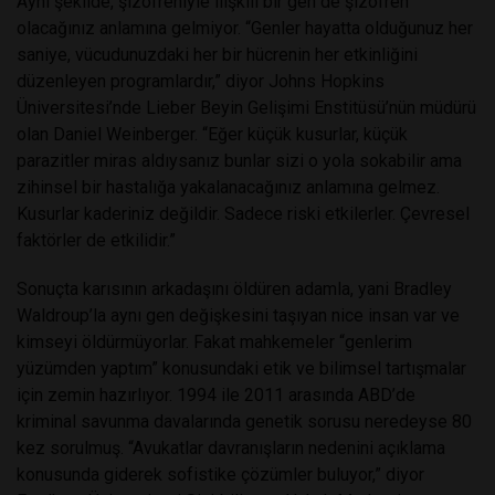
Aynı şekilde, şizofreniyle ilişkili bir gen de şizofren
olacağınız anlamına gelmiyor. “Genler hayatta olduğunuz her
saniye, vücudunuzdaki her bir hücrenin her etkinliğini
düzenleyen programlardır,” diyor Johns Hopkins
Üniversitesi’nde Lieber Beyin Gelişimi Enstitüsü’nün müdürü
olan Daniel Weinberger. “Eğer küçük kusurlar, küçük
parazitler miras aldıysanız bunlar sizi o yola sokabilir ama
zihinsel bir hastalığa yakalanacağınız anlamına gelmez.
Kusurlar kaderiniz değildir. Sadece riski etkilerler. Çevresel
faktörler de etkilidir.”
Sonuçta karısının arkadaşını öldüren adamla, yani Bradley
Waldroup’la aynı gen değişkesini taşıyan nice insan var ve
kimseyi öldürmüyorlar. Fakat mahkemeler “genlerim
yüzümden yaptım” konusundaki etik ve bilimsel tartışmalar
için zemin hazırlıyor. 1994 ile 2011 arasında ABD’de
kriminal savunma davalarında genetik sorusu neredeyse 80
kez sorulmuş. “Avukatlar davranışların nedenini açıklama
konusunda giderek sofistike çözümler buluyor,” diyor