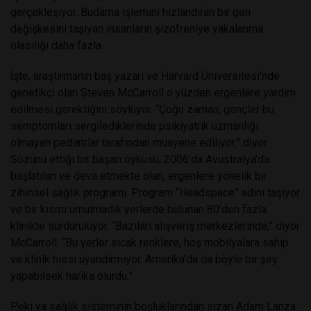
gerçekleşiyor. Budama işlemini hızlandıran bir gen
değişkesini taşıyan insanların şizofreniye yakalanma
olasılığı daha fazla.
İşte, araştırmanın baş yazarı ve Harvard Üniversitesi’nde
genetikçi olan Steven McCarroll o yüzden ergenlere yardım
edilmesi gerektiğini söylüyor. “Çoğu zaman, gençler bu
semptomları sergilediklerinde psikiyatrik uzmanlığı
olmayan pediatrlar tarafından muayene ediliyor,” diyor.
Sözünü ettiği bir başarı öyküsü, 2006’da Avustralya’da
başlatılan ve deva etmekte olan, ergenlere yönelik bir
zihinsel sağlık programı. Program “Headspace” adını taşıyor
ve bir kısmı umulmadık yerlerde bulunan 80’den fazla
klinikte sürdürülüyor. “Bazıları alışveriş merkezlerinde,” diyor
McCarroll. “Bu yerler sıcak renklere, hoş mobilyalara sahip
ve klinik hissi uyandırmıyor. Amerika’da da böyle bir şey
yapabilsek harika olurdu.”
Peki ya sağlık sisteminin boşluklarından sızan Adam Lanza