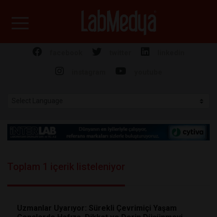
Labmedya - Laboratuv
facebook
twitter
linkedin
instagram
youtube
Toplam 1 içerik listeleniyor
Uzmanlar Uyarıyor: Sürekli Çevrimiçi Yaşam