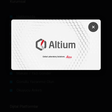
Kurumsal
Hakkımızda
Künye
×
Reklam
Firma Rehberi Ön Başvuru
Okurlar İçin
Makale / Yazı Gönder
Gönüllü Yazarımız Olun
Okuyucu Anketi
Dijital Platformlar