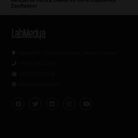
Gençlerde Hafıza, Dikkat ve Derin Düşünmeyi
Zayıflatıyor
Oğuzlar Mh. 1374. Sk 2/4 Balgat, Çankaya / Ankara
+90 312 342 22 45
+90 312 342 22 46
bilgi@labmedya.com