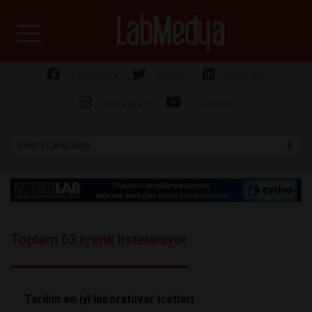
Labmedya - Laboratuv
facebook
twitter
linkedin
instagram
youtube
Toplam 63 içerik listeleniyor
Tarihin en iyi laboratuvar icatları