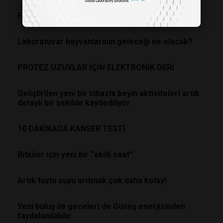
Fotosentezle Çalışan Biyo-Güneş Pili
Laboratuvar hayvanlarının geleceği ne olacak?
PROTEZ UZUVLAR İÇİN ELEKTRONİK DERİ
Geliştirilen yeni bir cihazla beyin aktiviteleri artık
detaylı bir şekilde kaydediliyor
10 DAKİKADA KANSER TESTİ
Bitkiler için yeni bir “akıllı saat”
Artık tuzlu suyu arıtmak çok daha kolay!
Yeni buluş ile geceleri de Güneş enerjisinden
faydalanılabilir