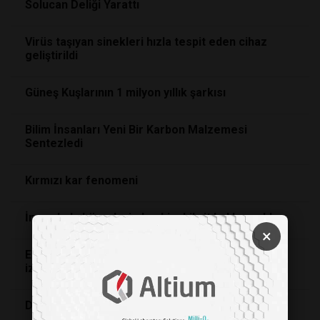
Solucan Deliği Yarattı
Virüs taşıyan sinekleri hızla tespit eden cihaz
geliştirildi
Güneş Kuşlarının 1 milyon yıllık şarkısı
Bilim İnsanları Yeni Bir Karbon Malzemesi
Sentezledi
Kırmızı kar fenomeni
İnsan kalp hücrelerinden biyohibrit balık yapıldı
×
Elektronik dövme ile artık kan basıncınızı
izleyebilirsiniz!
Diyabet Hastaları İçin Yapay Pankreas Geliştirildi