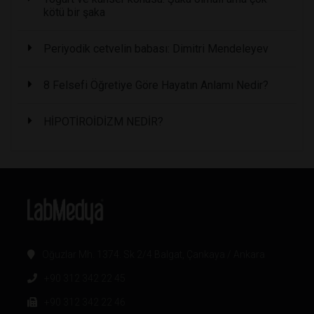
kötü bir şaka
Periyodik cetvelin babası: Dimitri Mendeleyev
8 Felsefi Öğretiye Göre Hayatın Anlamı Nedir?
HİPOTİROİDİZM NEDİR?
Oğuzlar Mh. 1374. Sk 2/4 Balgat, Çankaya / Ankara
+90 312 342 22 45
+90 312 342 22 46