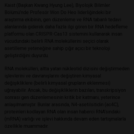
Kaist (Başkan Kwang Hyung Lee), Biyolojik Bilimler
Bölümü’nde Profesör Won Do Heo liderliğindeki bir
araştırma ekibinin, gen düzenleme ve RNA tabanlı tedavi
alanlarında giderek daha fazla ilgi gören bir RNA hedefleme
platformu olan CRISPR-Cas13 sistemini kullanarak insan
vücudundaki belirli RNA moleküllerini seçici olarak
asetilleme yeteneğine sahip çığır açıcı bir teknoloji
geliştirdiğini duyurdu.
RNA molekülleri, altta yatan nükleotid dizisini değiştirmeden
işlevlerini ve davranışlarını değiştiren kimyasal
değişikliklere (belirli kimyasal grupların eklenmesi)
uğrayabilir. Ancak, bu değişikliklerin bazıları, transkripsiyon
sonrası gen düzenlemesinin kritik bir katmanı, yeterince
anlaşılmamıştır. Bunlar arasında, N4-asetilsitidin (ac4C),
proteinleri kodlayan RNA olan insan haberci RNA’sındaki
(mRNA) varlığı ve işlevi hakkında devam eden tartışmalarla
özellikle
muammadır.