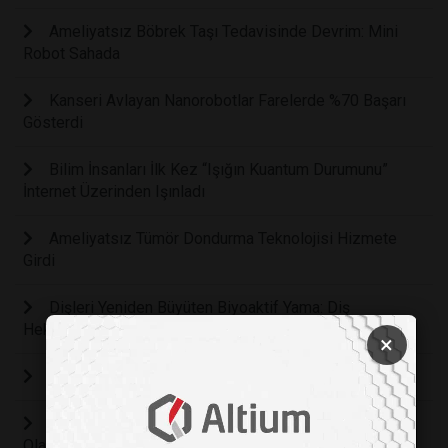
Ameliyatsız Böbrek Taşı Tedavisinde Devrim: Mini
Robot Sahada
Kanseri Avlayan Nanorobotlar Farelerde %70 Başarı
Gösterdi
Bilim İnsanları İlk Kez “Işığın Kuantum Durumunu”
İnternet Üzerinden Işınladı
Ameliyatsız Tümör Dondurma Teknolojisi Hizmete
Girdi
Dişleri Yeniden Büyüten Biyoaktif Yama: Diş
Hekimliğinde Yeni Devrim
×
Kan Pıhtılarını Gerçek Zamanlı Görmek Artık Mümkün
Yeni Gen Düzenleme Terapisi Kansere Karşı Etkili
Olabilir