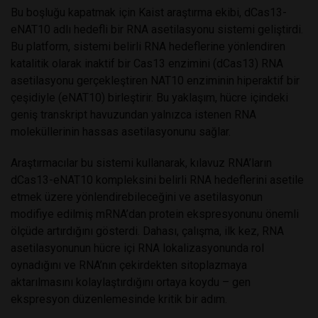
Bu boşluğu kapatmak için Kaist araştırma ekibi, dCas13-
eNAT10 adlı hedefli bir RNA asetilasyonu sistemi geliştirdi.
Bu platform, sistemi belirli RNA hedeflerine yönlendiren
katalitik olarak inaktif bir Cas13 enzimini (dCas13) RNA
asetilasyonu gerçekleştiren NAT10 enziminin hiperaktif bir
çeşidiyle (eNAT10) birleştirir. Bu yaklaşım, hücre içindeki
geniş transkript havuzundan yalnızca istenen RNA
moleküllerinin hassas asetilasyonunu sağlar.
Araştırmacılar bu sistemi kullanarak, kılavuz RNA’ların
dCas13-eNAT10 kompleksini belirli RNA hedeflerini asetile
etmek üzere yönlendirebileceğini ve asetilasyonun
modifiye edilmiş mRNA’dan protein ekspresyonunu önemli
ölçüde artırdığını gösterdi. Dahası, çalışma, ilk kez, RNA
asetilasyonunun hücre içi RNA lokalizasyonunda rol
oynadığını ve RNA’nın çekirdekten sitoplazmaya
aktarılmasını kolaylaştırdığını ortaya koydu – gen
ekspresyon düzenlemesinde kritik bir adım.