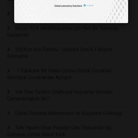
Yeni Bir Kan Grubu Sistemi Tanımlandı
Seçici RNA Modifikasyonu için Yeni Bir Teknoloji
Geliştirildi
2024’ün Son Rekoru - Güneş'e Son 6,1 Milyon
Kilometre
1 Dakikalık Bir Video Oyunu Otistik Çocukları
Nörotipik Çocuklardan Ayırıyor
Yok Olan Türlerin DNA'sıyla Hayvanlar Yeniden
Canlandırılabilir Mi?
Dijital Dünyada Mahremiyet ve Suçluların Geleceği
Türk Yapımı Oyun Popüler Oldu Türkiye'de İlgi
Görmedi, Çin'de Rekor Kırdı