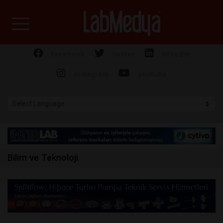
Labmedya - Laboratuv
facebook
twitter
linkedin
instagram
youtube
Bilim ve Teknoloji