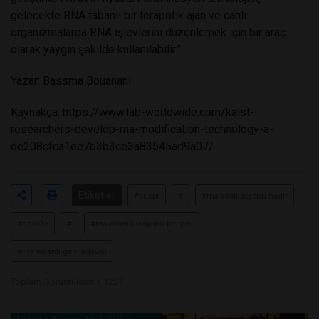
gelecekte RNA tabanlı bir terapötik ajan ve canlı
organizmalarda RNA işlevlerini düzenlemek için bir araç
olarak yaygın şekilde kullanılabilir.”
Y
azar: Bassma Bouanani
Kaynakça:
https://www.lab-worldwide.com/kaist-
researchers-develop-rna-modification-technology-a-
de208cfca1ee7b3b3ce3a83545ad9a07/
Etiketler
#crıspr
#
#rna asetilasyonu nedir
#dcas13
#
#rna modifikasyonu terapisi
#rna tabanlı gen tedavisi
Toplam Görüntülenme 1227