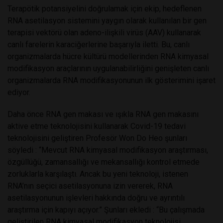
Terapötik potansiyelini doğrulamak için ekip, hedeflenen
RNA asetilasyon sistemini yaygın olarak kullanılan bir gen
terapisi vektörü olan adeno-ilişkili virüs (AAV) kullanarak
canlı farelerin karaciğerlerine başarıyla iletti. Bu, canlı
organizmalarda hücre kültürü modellerinden RNA kimyasal
modifikasyon araçlarının uygulanabilirliğini genişleten canlı
organizmalarda RNA modifikasyonunun ilk gösterimini işaret
ediyor.
Daha önce RNA gen makası ve ışıkla RNA gen makasını
aktive etme teknolojisini kullanarak Covid-19 tedavi
teknolojisini geliştiren Profesör Won Do Heo şunları
söyledi : “Mevcut RNA kimyasal modifikasyon araştırması,
özgüllüğü, zamansallığı ve mekansallığı kontrol etmede
zorluklarla karşılaştı. Ancak bu yeni teknoloji, istenen
RNA’nın seçici asetilasyonuna izin vererek, RNA
asetilasyonunun işlevleri hakkında doğru ve ayrıntılı
araştırma için kapıyı açıyor.” Şunları ekledi : “Bu çalışmada
geliştirilen RNA kimyasal modifikasyon teknolojisi,