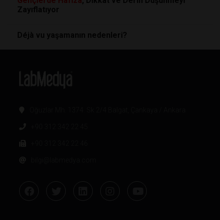
Gençlerde
Hafıza
, Dikkat ve Derin Düşünmeyi
Zayıflatıyor
Déjà vu yaşamanın nedenleri?
Oğuzlar Mh. 1374. Sk 2/4 Balgat, Çankaya / Ankara
+90 312 342 22 45
+90 312 342 22 46
bilgi@labmedya.com