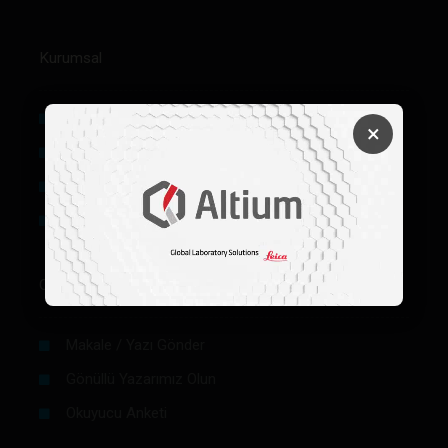
Kurumsal
Hakkımızda
×
Künye
Reklam
Firma Rehberi Ön Başvuru
Okurlar İçin
Makale / Yazı Gönder
Gönüllü Yazarımız Olun
Okuyucu Anketi