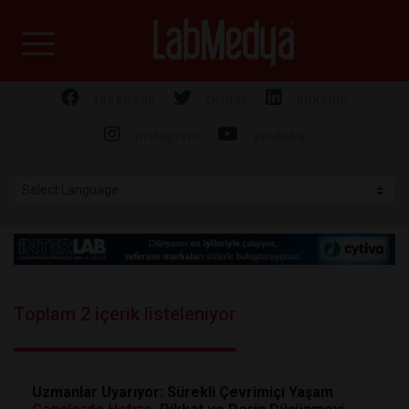
Labmedya - Laboratuv
facebook
twitter
linkedin
instagram
youtube
Toplam 2 içerik listeleniyor
Uzmanlar Uyarıyor: Sürekli Çevrimiçi Yaşam